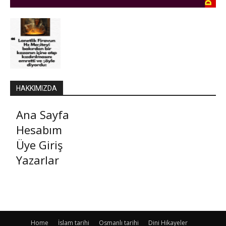
HAKKIMIZDA
Ana Sayfa
Hesabım
Üye Giriş
Yazarlar
Home
İslam tarihi
Osmanlı tarihi
Dini Hikayeler