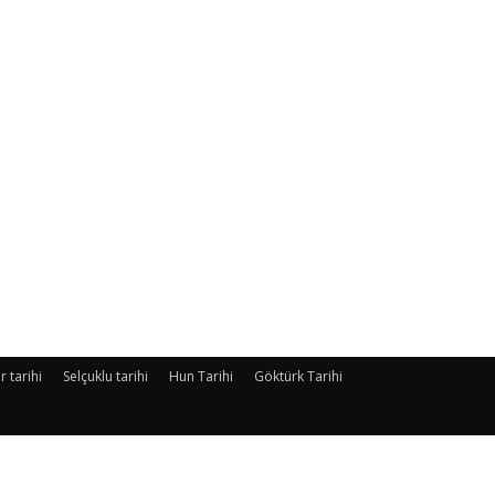
r tarihi
Selçuklu tarihi
Hun Tarihi
Göktürk Tarihi