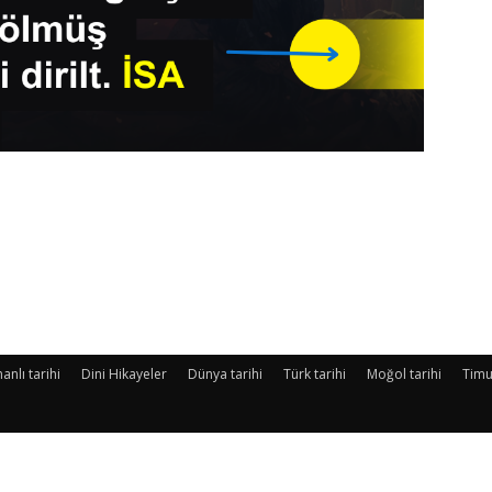
nlı tarihi
Dini Hikayeler
Dünya tarihi
Türk tarihi
Moğol tarihi
Timu