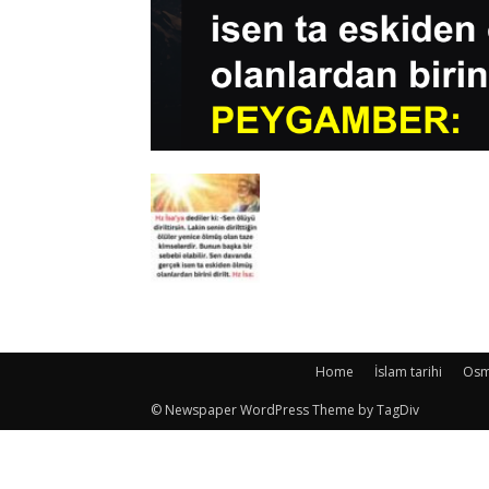
Home
İslam tarihi
Osma
© Newspaper WordPress Theme by TagDiv