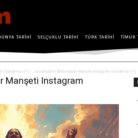
DÜNYA TARIHI
SELÇUKLU TARIHI
TÜRK TARIHI
TIMUR 
m Gönderisi (71)
Sarı Modern Bilim Haber Manşeti Instagram Gönderisi (71)
er Manşeti Instagram