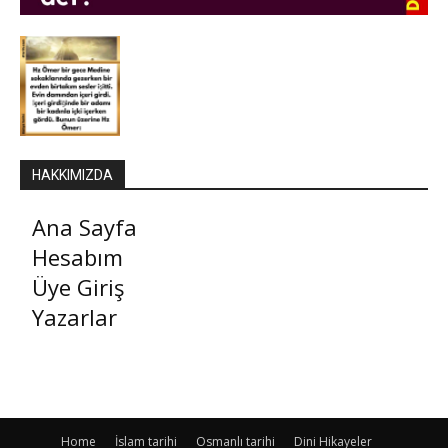
HAKKIMIZDA
Ana Sayfa
Hesabım
Üye Giriş
Yazarlar
Home
İslam tarihi
Osmanlı tarihi
Dini Hikayeler