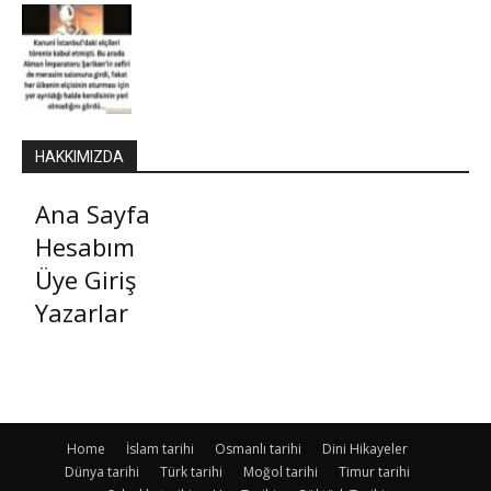
HAKKIMIZDA
Ana Sayfa
Hesabım
Üye Giriş
Yazarlar
Home
İslam tarihi
Osmanlı tarihi
Dini Hikayeler
Dünya tarihi
Türk tarihi
Moğol tarihi
Timur tarihi