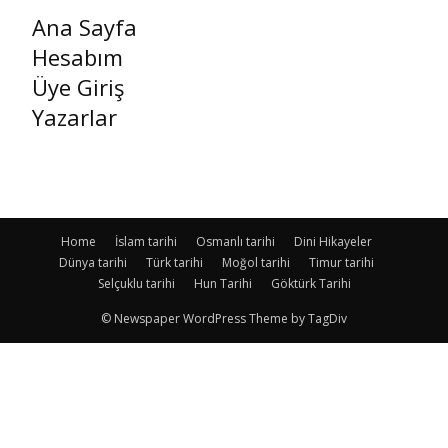
Ana Sayfa
Hesabım
Üye Giriş
Yazarlar
Home
İslam tarihi
Osmanlı tarihi
Dini Hikayeler
Dünya tarihi
Türk tarihi
Moğol tarihi
Timur tarihi
Selçuklu tarihi
Hun Tarihi
Göktürk Tarihi
© Newspaper WordPress Theme by TagDiv