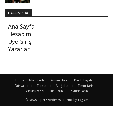
HAKKIMIZDA
Ana Sayfa
Hesabım
Üye Giriş
Yazarlar
Home
İslam tarihi
Osmanlı tarihi
Dini Hikayeler
Dünya tarihi
Türk tarihi
Moğol tarihi
Timur tarihi
Selçuklu tarihi
Hun Tarihi
Göktürk Tarihi
© Newspaper WordPress Theme by TagDiv