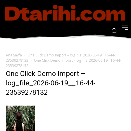
Ana Sayfa
One Click Demo Import – log_file_2026-06-19__16-44-
23539278132
One Click Demo Import - log_file_2026-06-19__16-44-
23539278132
One Click Demo Import –
log_file_2026-06-19__16-44-
23539278132