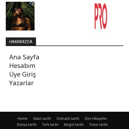
HAKKIMIZDA
Ana Sayfa
Hesabım
Üye Giriş
Yazarlar
Home
İslam tarihi
Osmanlı tarihi
Dini Hikayeler
Dünya tarihi
Türk tarihi
Moğol tarihi
Timur tarihi