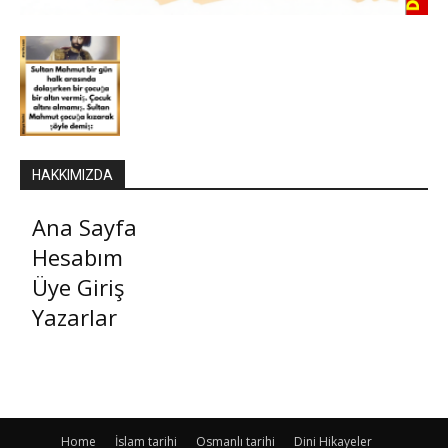
HAKKIMIZDA
Ana Sayfa
Hesabım
Üye Giriş
Yazarlar
Home
İslam tarihi
Osmanlı tarihi
Dini Hikayeler