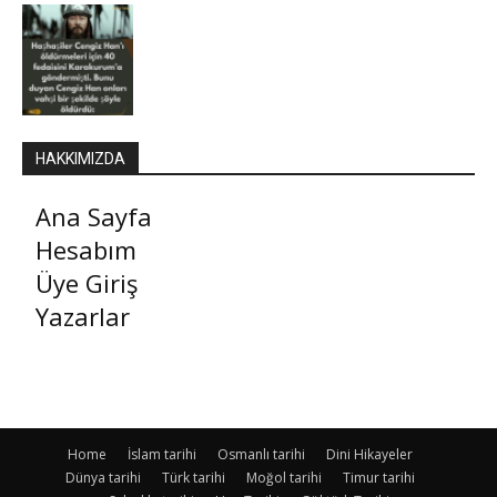
HAKKIMIZDA
Ana Sayfa
Hesabım
Üye Giriş
Yazarlar
Home
İslam tarihi
Osmanlı tarihi
Dini Hikayeler
Dünya tarihi
Türk tarihi
Moğol tarihi
Timur tarihi