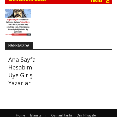
HAKKIMIZDA
Ana Sayfa
Hesabım
Üye Giriş
Yazarlar
Home
İslam tarihi
Osmanlı tarihi
Dini Hikayeler