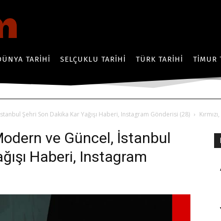
DÜNYA TARIHI
SELÇUKLU TARIHI
TÜRK TARIHI
TIMUR 
İstanbul Şehri Son Dakika Kar Yağışı Haberi, Instagram Gönderisi (28)
Kırmızı
 Modern ve Güncel, İstanbul
ağışı Haberi, Instagram