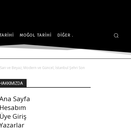
TARIHI
MOĞOL TARIHI
DIĞER
, Sarı ve Beyaz, Modern ve Güncel, İstanbul Şehri Son
HAKKIMIZDA
Ana Sayfa
Hesabım
Üye Giriş
Yazarlar