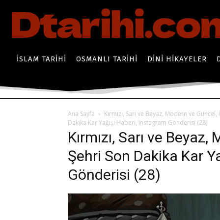
İSLAM TARIHI
OSMANLI TARIHI
DINI HIKAYELER
Ana Sayfa
Kırmızı, Sarı ve Beyaz, Modern ve Güncel, 
Dakika Kar Yağışı Haberi, Instagram Gönderisi (28)
Kırmızı, Sarı ve Beyaz,
Şehri Son Dakika Kar Y
Gönderisi (28)