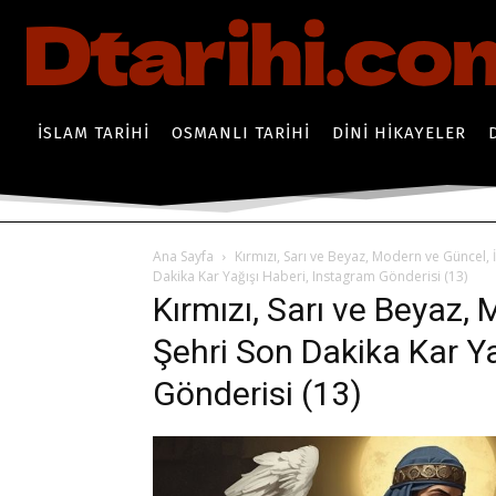
İSLAM TARIHI
OSMANLI TARIHI
DINI HIKAYELER
Ana Sayfa
Kırmızı, Sarı ve Beyaz, Modern ve Güncel, 
Dakika Kar Yağışı Haberi, Instagram Gönderisi (13)
Kırmızı, Sarı ve Beyaz,
Şehri Son Dakika Kar Y
Gönderisi (13)