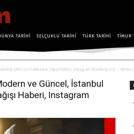
DÜNYA TARIHI
SELÇUKLU TARIHI
TÜRK TARIHI
TIMUR 
İstanbul Şehri Son Dakika Kar Yağışı Haberi, Instagram Gönderisi (13)
Kırmızı
 Modern ve Güncel, İstanbul
ağışı Haberi, Instagram