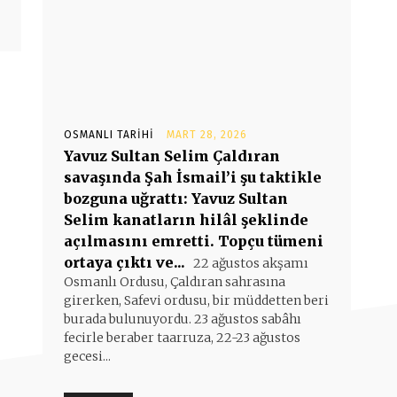
OSMANLI TARIHI
MART 28, 2026
Yavuz Sultan Selim Çaldıran
savaşında Şah İsmail’i şu taktikle
bozguna uğrattı: Yavuz Sultan
Selim kanatların hilâl şeklinde
açılmasını emretti. Topçu tümeni
ortaya çıktı ve...
22 ağustos akşamı
Osmanlı Ordusu, Çaldıran sahrasına
girerken, Safevi ordusu, bir müddetten beri
burada bulunuyordu. 23 ağustos sabâhı
fecirle beraber taarruza, 22-23 ağustos
gecesi...