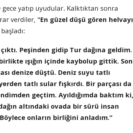
 O gece yatıp uyudular. Kalktıktan sonra
ar verdiler, ‘
‘En güzel düşü gören helvayı
 başladı:
ıktı. Peşinden gidip Tur dağına geldim.
birlikte ışığın içinde kaybolup gittik. So
ası denize düştü. Deniz suyu tatlı
yerden tatlı sular fışkırdı. Bir parçası da
kendimden geçtim. Ayıldığımda baktım ki
ağın altındaki ovada bir sürü insan
öylece onların birliğini anladım.”