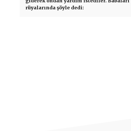
giderek ondan yardım istediler. Babaları
rüyalarında şöyle dedi: