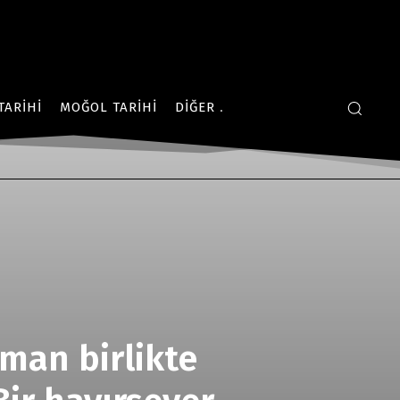
TARIHI
MOĞOL TARIHI
DIĞER
üman birlikte