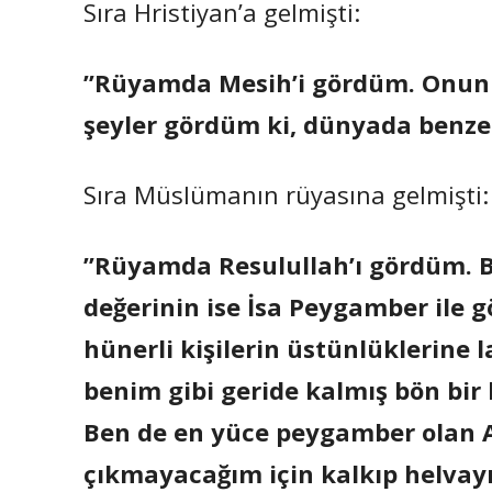
Sıra Hristiyan’a gelmişti:
”Rüyamda Mesih’i gördüm. Onunla
şeyler gördüm ki, dünyada benz
Sıra Müslümanın rüyasına gelmişti:
”Rüyamda Resulullah’ı gördüm. B
değerinin ise İsa Peygamber ile g
hünerli kişilerin üstünlüklerine l
benim gibi geride kalmış bön bir k
Ben de en yüce peygamber olan Al
çıkmayacağım için kalkıp helvayı