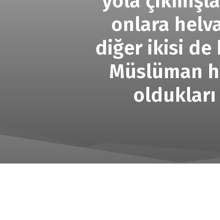
yola çıkmışla
onlara helv
diğer ikisi de 
Müslüman he
oldukları