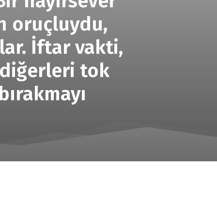
Bir hayırsever
n oruçluydu,
ar. İftar vakti,
iğerleri tok
 bırakmayı