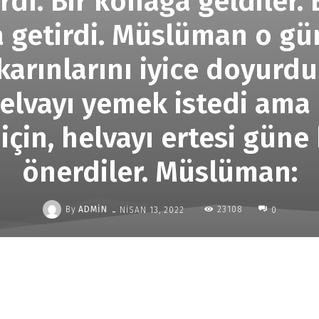
rdı. Bir konağa geldiler. 
a getirdi. Müslüman o gü
karınlarını iyice doyurdul
lvayı yemek istedi ama d
 için, helvayı ertesi güne
önerdiler. Müslüman:
-
By
ADMIN
23108
NISAN 13, 2022
0
Paylaş