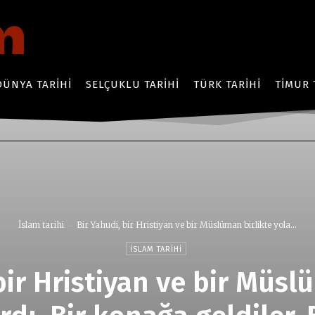
DÜNYA TARIHI
SELÇUKLU TARIHI
TÜRK TARIHI
TIMUR 
İslam tarihi
Bir Yahudi, bir Hristiyan ve bir Müslüman birlikte yola...
İSLAM TARIHI
bir Hristiyan ve bir Müsl