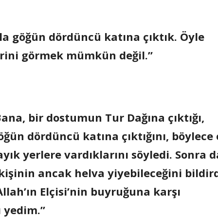
 göğün dördüncü katına çıktık. Öyle
erini görmek mümkün değil.”
ana, bir dostumun Tur Dağına çıktığı,
öğün dördüncü katına çıktığını, böylece 
ayık yerlere vardıklarını söyledi. Sonra d
işinin ancak helva yiyebileceğini bildird
lah’ın Elçisi’nin buyruğuna karşı
 yedim.”