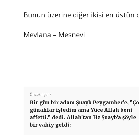
Bunun üzerine diğer ikisi en üstün 
Mevlana – Mesnevi
Önceki İçerik
Bir gün bir adam Şuayb Peygamber’e, ”Ç
günahlar işledim ama Yüce Allah beni
affetti.” dedi. Allah’tan Hz Şuayb’a şöyle
bir vahiy geldi: