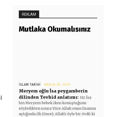
REKLAM
Mutlaka Okumalısınız
İSLAM TARIHI
ARALIK 20, 2019
Meryem oğlu İsa peygamberin
l
dilinden Tevhid anlatımı:
Hz İsa
bin Meryem bebek iken konuştuğunu
söyledikten sonra Yüce Allah onun lisanını
açtığında ilk (önce); Allah'ı öyle bir övdü ki