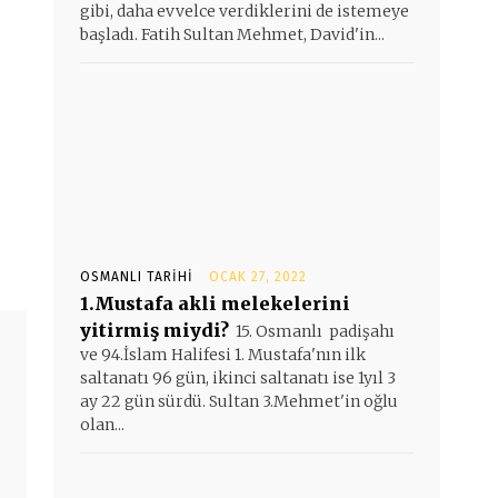
gibi, daha evvelce verdiklerini de istemeye
başladı. Fatih Sultan Mehmet, David'in...
OSMANLI TARIHI
OCAK 27, 2022
1.Mustafa akli melekelerini
yitirmiş miydi?
15. Osmanlı padişahı
ve 94.İslam Halifesi 1. Mustafa'nın ilk
saltanatı 96 gün, ikinci saltanatı ise 1yıl 3
ay 22 gün sürdü. Sultan 3.Mehmet'in oğlu
olan...