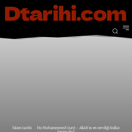
İslam tarihi
Hz Muhammmed (sav) - Allah'ın en sevdiği kullar
kimlerdir?