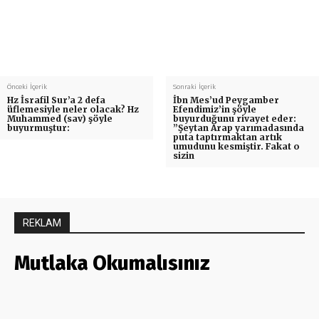
Önceki İçerik
Sonraki İçerik
Hz İsrafil Sur’a 2 defa
İbn Mes’ud Peygamber
üflemesiyle neler olacak? Hz
Efendimiz’in şöyle
Muhammed (sav) şöyle
buyurduğunu rivayet eder:
buyurmuştur:
”Şeytan Arap yarımadasında
puta taptırmaktan artık
umudunu kesmiştir. Fakat o
sizin
REKLAM
Mutlaka Okumalısınız