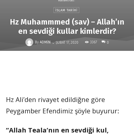
İSLAM TARIHI
Hz Muhammmed (sav) – Allah’ın
en sevdiği kullar kimlerdir?
-
By
ADMIN
3367
ŞUBAT 17, 2020
0
Hz Ali’den rivayet edildiğne göre
Peygamber Efendimiz şöyle buyurur:
”Allah Teala’nın en sevdiği kul,