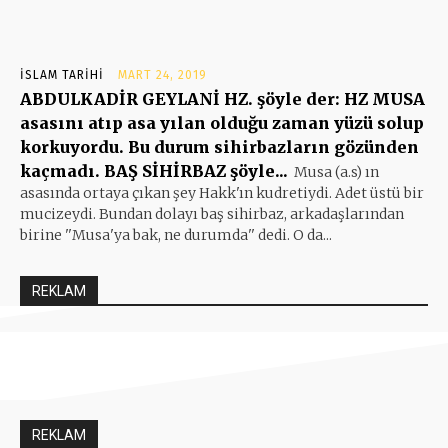
İSLAM TARIHI
MART 24, 2019
ABDULKADİR GEYLANİ HZ. şöyle der: HZ MUSA
asasını atıp asa yılan olduğu zaman yüzü solup
korkuyordu. Bu durum sihirbazların gözünden
kaçmadı. BAŞ SİHİRBAZ şöyle...
Musa (a.s) ın
asasında ortaya çıkan şey Hakk'ın kudretiydi. Adet üstü bir
mucizeydi. Bundan dolayı baş sihirbaz, arkadaşlarından
birine ''Musa'ya bak, ne durumda'' dedi. O da...
REKLAM
REKLAM