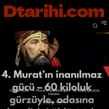
Osmanlı tarihi
4. Murat'ın inanılmaz gücü - 60 kiloluk gürzüyle,
odasına...
OSMANLI TARIHI