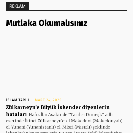
REKLAM
Mutlaka Okumalısınız
İSLAM TARIHI
MART 24, 2020
Zülkarneyn’e Büyük İskender diyenlerin
hataları
Hafız İbn Asakir de ''Tarih-i Dımeşk'' adlı
eserinde İkinci Zülkarneyn'e; el Makedoni (Makedonyalı)
el-Yunani (Yunanistanlı) el-Misri (Mısırlı) şeklinde