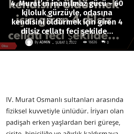
4. Murat’ın inanılmaz gücü – 60
kiloluk gürzüyle, odasına
kendisini öldürmek için giren 4
dilsiz cellatı feci şekilde…
-
By
ADMIN
16636
ŞUBAT 3, 2022
0
IV. Murat Osmanlı sultanları arasında
fiziksel kuvvetiyle ünlüdür. İriyarı olan
padişah erken yaşlardan beri güreşe,
cirite, biniciliğe ve ağırlık kaldırmaya