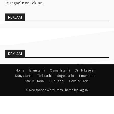
Turagay'ın ve Tekine...
REKLAM
REKLAM
Home
İslam tarihi
Osmanlı tarihi
Dini Hikayeler
Dünya tarihi
Türk tarihi
Moğol tarihi
Timur tarihi
Selçuklu tarihi
Hun Tarihi
Göktürk Tarihi
© Newspaper WordPress Theme by TagDiv