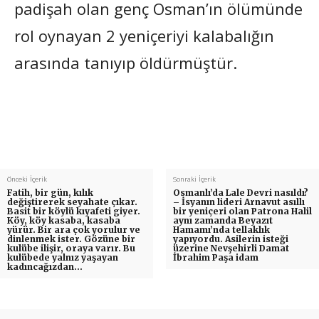
padişah olan genç Osman’ın ölümünde
rol oynayan 2 yeniçeriyi kalabalığın
arasında tanıyıp öldürmüştür.
Önceki İçerik
Sonraki İçerik
Fatih, bir gün, kılık
Osmanlı’da Lale Devri nasıldı?
değiştirerek seyahate çıkar.
– İsyanın lideri Arnavut asıllı
Basit bir köylü kıyafeti giyer.
bir yeniçeri olan Patrona Halil
Köy, köy kasaba, kasaba
aynı zamanda Beyazıt
yürür. Bir ara çok yorulur ve
Hamamı’nda tellaklık
dinlenmek ister. Gözüne bir
yapıyordu. Asilerin isteği
kulübe ilişir, oraya varır. Bu
üzerine Nevşehirli Damat
kulübede yalnız yaşayan
İbrahim Paşa idam
kadıncağızdan…