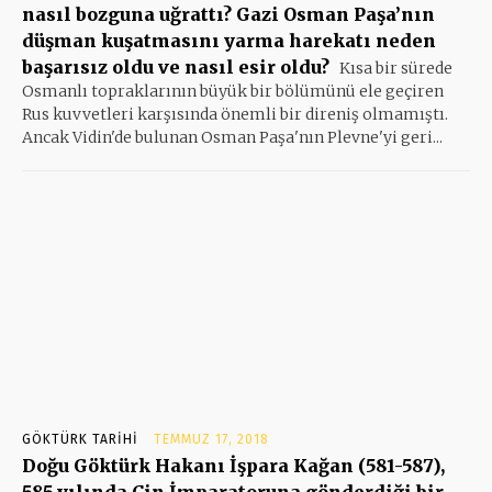
nasıl bozguna uğrattı? Gazi Osman Paşa’nın
düşman kuşatmasını yarma harekatı neden
başarısız oldu ve nasıl esir oldu?
Kısa bir sürede
Osmanlı topraklarının büyük bir bölümünü ele geçiren
Rus kuvvetleri karşısında önemli bir direniş olmamıştı.
Ancak Vidin'de bulunan Osman Paşa'nın Plevne'yi geri...
GÖKTÜRK TARIHI
TEMMUZ 17, 2018
Doğu Göktürk Hakanı İşpara Kağan (581-587),
585 yılında Çin İmparatoruna gönderdiği bir