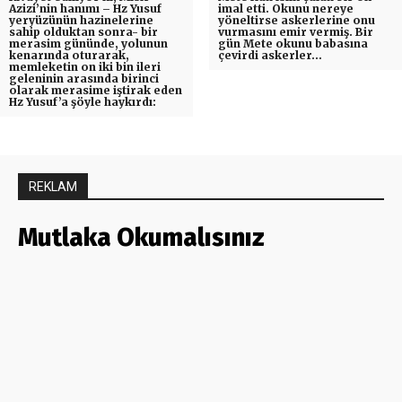
Azizi’nin hanımı – Hz Yusuf
imal etti. Okunu nereye
yeryüzünün hazinelerine
yöneltirse askerlerine onu
sahip olduktan sonra- bir
vurmasını emir vermiş. Bir
merasim gününde, yolunun
gün Mete okunu babasına
kenarında oturarak,
çevirdi askerler…
memleketin on iki bin ileri
geleninin arasında birinci
olarak merasime iştirak eden
Hz Yusuf’a şöyle haykırdı:
REKLAM
Mutlaka Okumalısınız