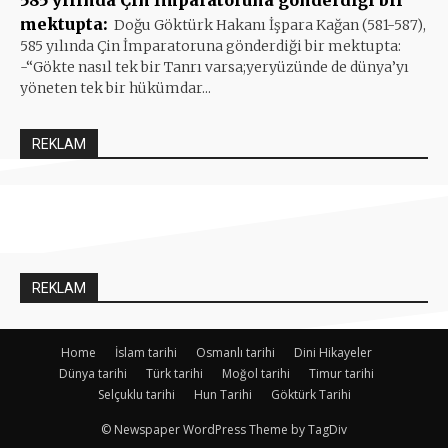
mektupta:
Doğu Göktürk Hakanı İşpara Kağan (581-587),
585 yılında Çin İmparatoruna gönderdiği bir mektupta:
-“Gökte nasıl tek bir Tanrı varsa;yeryüzünde de dünya’yı
yöneten tek bir hükümdar...
REKLAM
REKLAM
Home
İslam tarihi
Osmanlı tarihi
Dini Hikayeler
Dünya tarihi
Türk tarihi
Moğol tarihi
Timur tarihi
Selçuklu tarihi
Hun Tarihi
Göktürk Tarihi
© Newspaper WordPress Theme by TagDiv