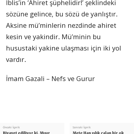
İblis’in ‘Ahiret şüphelidir!’ şeklindeki
sözüne gelince, bu sözü de yanlıştır.
Aksine mü’minlerin nezdinde ahiret
kesin ve yakindir. Mü’minin bu
husustaki yakine ulaşması için iki yol
vardır.
İmam Gazali – Nefs ve Gurur
Önceki İçerik
Sonraki İçerik
Rivayet ediliyor ki, Mısır
Mete Han ıslık çalan bir ok