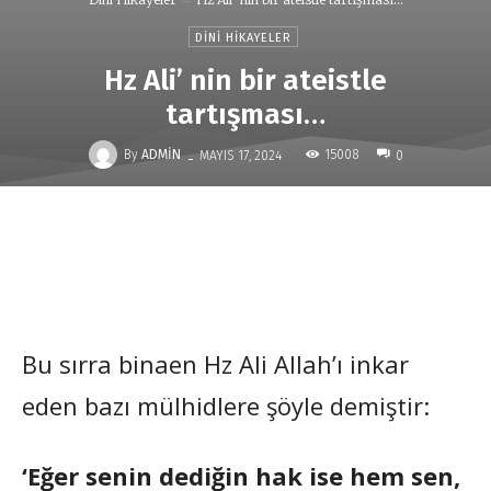
DINI HIKAYELER
Hz Ali’ nin bir ateistle
tartışması…
-
By
ADMIN
15008
MAYIS 17, 2024
0
Bu sırra binaen Hz Ali Allah’ı inkar
eden bazı mülhidlere şöyle demiştir:
‘Eğer senin dediğin hak ise hem sen,