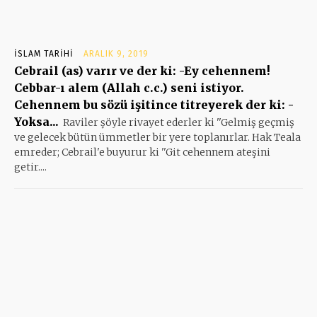
İSLAM TARIHI
ARALIK 9, 2019
Cebrail (as) varır ve der ki: -Ey cehennem!
Cebbar-ı alem (Allah c.c.) seni istiyor.
Cehennem bu sözü işitince titreyerek der ki: -
Yoksa...
Raviler şöyle rivayet ederler ki ''Gelmiş geçmiş
ve gelecek bütün ümmetler bir yere toplanırlar. Hak Teala
emreder; Cebrail'e buyurur ki ''Git cehennem ateşini
getir....