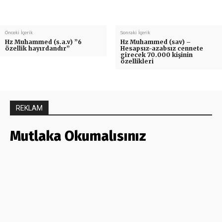
Önceki İçerik
Sonraki İçerik
Hz Muhammed (s.a.v) ”6
Hz Muhammed (sav) –
özellik hayırdandır”
Hesapsız-azabsız cennete
girecek 70.000 kişinin
özellikleri
REKLAM
Mutlaka Okumalısınız