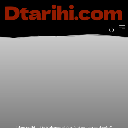
İslam tarihi
Hz Muhammed (s.a.v) ''5 şey haramdandır''