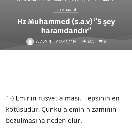
İSLAM TARIHI
Hz Muhammed (s.a.v) ”5 şey
haramdandır”
-
By
ADMIN
3376
OCAK 5, 2019
0
1-) Emir’in rüşvet alması. Hepsinin en
kötüsüdür. Çünkü alemin nizamının
bozulmasına neden olur.