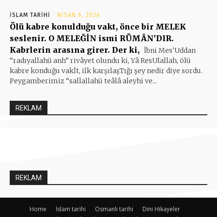
İSLAM TARIHI
NISAN 6, 2026
Ölü kabre konulduğu vakt, önce bir MELEK
seslenir. O MELEĞİN ismi RÜMÂN’DIR.
Kabrlerin arasına girer. Der ki,
İbni Mes'Uddan
“radıyallahü anh” rivâyet olundu ki, Yâ ResUlallah, ölü
kabre konduğu vakİt, ilk karşılaşTığı şey nedir diye sordu.
Peygamberimiz “sallallahü teâlâ aleyhi ve...
REKLAM
REKLAM
Home
İslam tarihi
Osmanlı tarihi
Dini Hikayeler