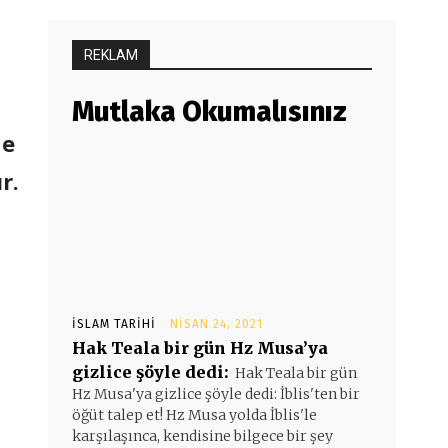
REKLAM
Mutlaka Okumalısınız
ne
r.
İSLAM TARIHI
NISAN 24, 2021
Hak Teala bir gün Hz Musa’ya
gizlice şöyle dedi:
Hak Teala bir gün
Hz Musa'ya gizlice şöyle dedi: İblis'ten bir
öğüt talep et! Hz Musa yolda İblis'le
karşılaşınca, kendisine bilgece bir şey