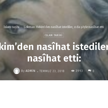
İslam tarihi
Lokman Hekim'den nasîhat istediler, o da şöyle nasîhat etti:
İSLAM TARIHI
m’den nasîhat istediler
nasîhat etti:
-
By
ADMIN
3993
TEMMUZ 23, 2018
0
Paylaş