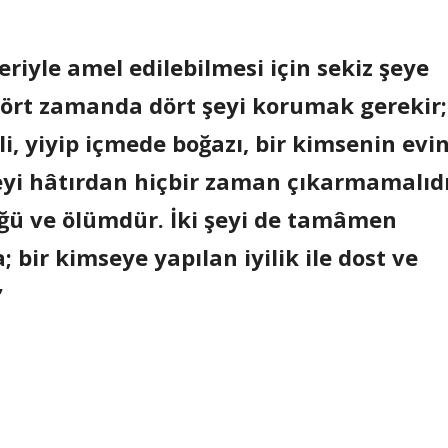
eriyle amel edilebilmesi için sekiz şeye
Dört zamanda dört şeyi korumak gerekir;
i, yiyip içmede boğazı, bir kimsenin evi
şeyi hâtırdan hiçbir zaman çıkarmamalıdı
üğü ve ölümdür. İki şeyi de tamâmen
 bir kimseye yapılan iyilik ile dost ve
”
Paylaş