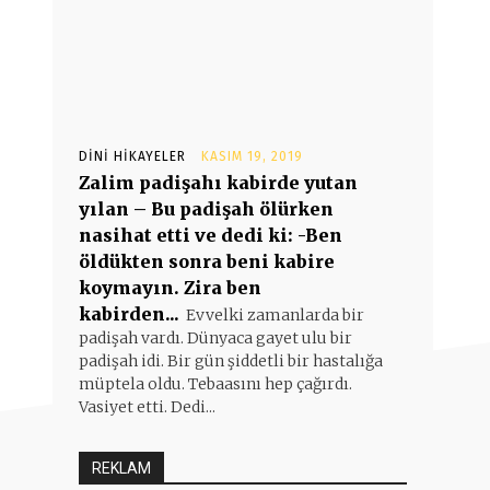
DINI HIKAYELER
KASIM 19, 2019
Zalim padişahı kabirde yutan
yılan – Bu padişah ölürken
nasihat etti ve dedi ki: -Ben
öldükten sonra beni kabire
koymayın. Zira ben
kabirden...
Evvelki zamanlarda bir
padişah vardı. Dünyaca gayet ulu bir
padişah idi. Bir gün şiddetli bir hastalığa
müptela oldu. Tebaasını hep çağırdı.
Vasiyet etti. Dedi...
REKLAM