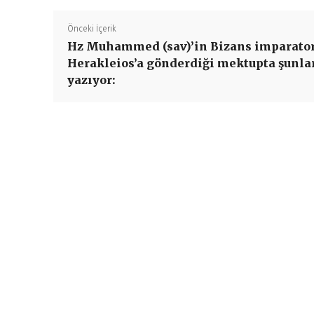
Önceki İçerik
Hz Muhammed (sav)’in Bizans imparato
Herakleios’a gönderdiği mektupta şunla
yazıyor: