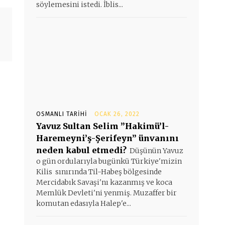
söylemesini istedi. İblis...
OSMANLI TARIHI
OCAK 26, 2022
Yavuz Sultan Selim ”Hakimü’l-
Haremeyni’ş-Şerifeyn” ünvanını
neden kabul etmedi?
Düşünün Yavuz
o gün ordularıyla bugünkü Türkiye'mizin
Kilis sınırında Til-Habeş bölgesinde
Mercidabık Savaşi'nı kazanmış ve koca
Memlük Devleti'ni yenmiş. Muzaffer bir
komutan edasıyla Halep'e...