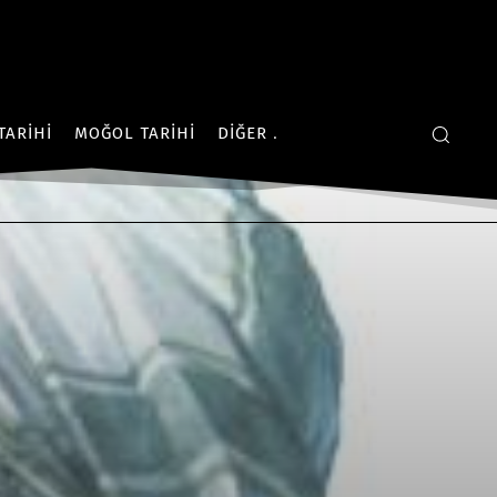
TARIHI
MOĞOL TARIHI
DIĞER