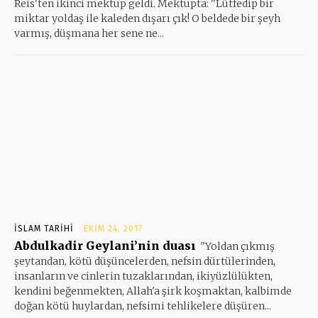
Reis'ten ikinci mektup geldi. Mektupta: ''Lütfedip bir
miktar yoldaş ile kaleden dışarı çık! O beldede bir şeyh
varmış, düşmana her sene ne...
İSLAM TARIHI
EKIM 24, 2017
Abdulkadir Geylani’nin duası
''Yoldan çıkmış
şeytandan, kötü düşüncelerden, nefsin dürtülerinden,
insanların ve cinlerin tuzaklarından, ikiyüzlülükten,
kendini beğenmekten, Allah'a şirk koşmaktan, kalbimde
doğan kötü huylardan, nefsimi tehlikelere düşüren...