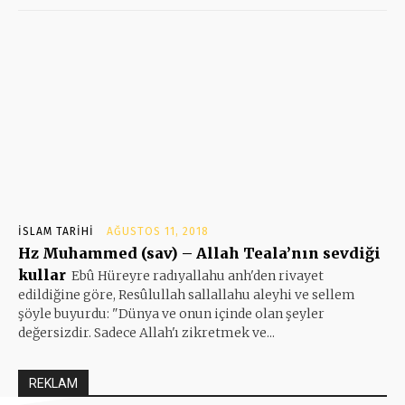
İSLAM TARIHI
AĞUSTOS 11, 2018
Hz Muhammed (sav) – Allah Teala’nın sevdiği
kullar
Ebû Hüreyre radıyallahu anh'den rivayet
edildiğine göre, Resûlullah sallallahu aleyhi ve sellem
şöyle buyurdu: "Dünya ve onun içinde olan şeyler
değersizdir. Sadece Allah'ı zikretmek ve...
REKLAM