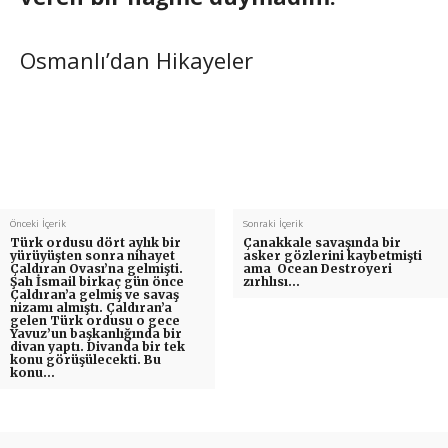
Osmanlı’dan Hikayeler
Önceki İçerik
Sonraki İçerik
Türk ordusu dört aylık bir
Çanakkale savaşında bir
yürüyüşten sonra nihayet
asker gözlerini kaybetmişti
Çaldıran Ovası’na gelmişti.
ama Ocean Destroyeri
Şah İsmail birkaç gün önce
zırhlısı…
Çaldıran’a gelmiş ve savaş
nizamı almıştı. Çaldıran’a
gelen Türk ordusu o gece
Yavuz’un başkanlığında bir
divan yaptı. Divanda bir tek
konu görüşülecekti. Bu
konu…