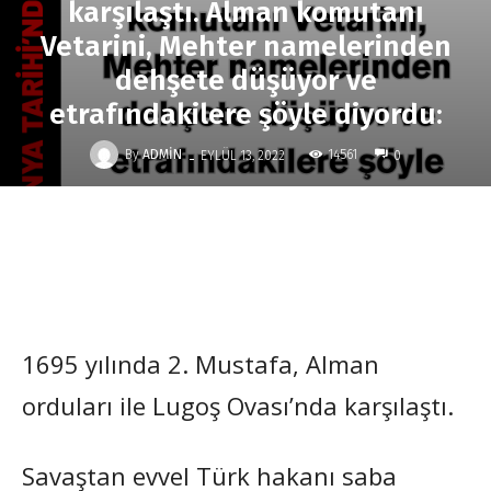
karşılaştı. Alman komutanı
Vetarini, Mehter namelerinden
dehşete düşüyor ve
etrafındakilere şöyle diyordu:
-
By
ADMIN
14561
EYLÜL 13, 2022
0
1695 yılında 2. Mustafa, Alman
orduları ile Lugoş Ovası’nda karşılaştı.
Savaştan evvel Türk hakanı saba