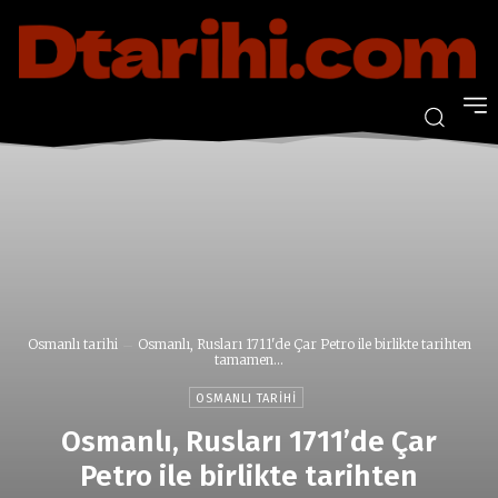
Osmanlı tarihi
Osmanlı, Rusları 1711'de Çar Petro ile birlikte tarihten
tamamen...
OSMANLI TARIHI
Osmanlı, Rusları 1711’de Çar
Petro ile birlikte tarihten