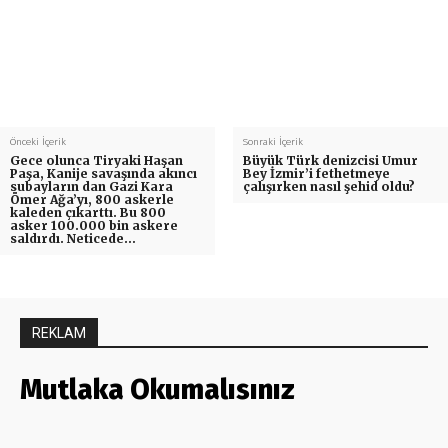
Önceki İçerik
Sonraki İçerik
Gece olunca Tiryaki Haşan
Büyük Türk denizcisi Umur
Paşa, Kanije savaşında akıncı
Bey İzmir’i fethetmeye
subayların dan Gazi Kara
çalışırken nasıl şehid oldu?
Ömer Ağa’yı, 800 askerle
kaleden çıkarttı. Bu 800
asker 100.000 bin askere
saldırdı. Neticede…
REKLAM
Mutlaka Okumalısınız