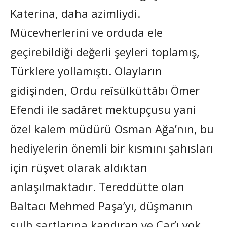
Katerina, daha azimliydi.
Mücevherlerini ve orduda ele
geçirebildiği değerli şeyleri toplamış,
Türklere yollamıştı. Olayların
gidişinden, Ordu reîsülküttâbı Ömer
Efendi ile sadâret mektupçusu yani
özel kalem müdürü Osman Ağa’nın, bu
hediyelerin önemli bir kısmını şahısları
için rüşvet olarak aldıktan
anlaşılmaktadır. Tereddütte olan
Baltacı Mehmed Paşa’yı, düşmanın
sulh şartlarına kandıran ve Çar’ı yok