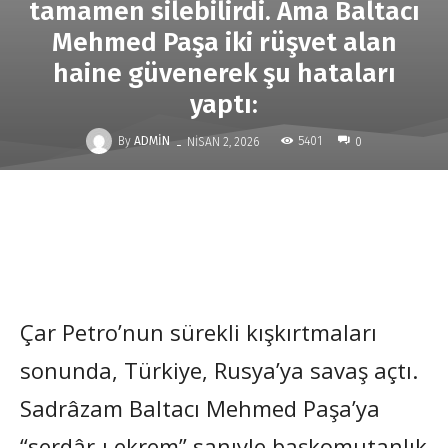
tamamen silebilirdi. Ama Baltacı
Mehmed Paşa iki rüşvet alan
haine güvenerek şu hataları
yaptı:
-
By
ADMIN
5401
NISAN 2, 2026
0
Çar Petro’nun sürekli kışkırtmaları
sonunda, Türkiye, Rusya’ya savaş açtı.
Sadrâzam Baltacı Mehmed Paşa’ya
“serdâr-ı ekrem” sanıyle başkomutanlık