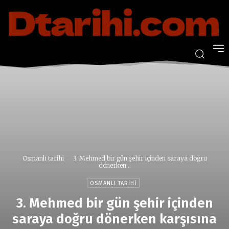
Osmanlı tarihi
3. Mehmed bir gün şehir içinden saraya doğru
dönerken...
OSMANLI TARIHI
3. Mehmed bir gün şehir içinden
saraya doğru dönerken karşısına