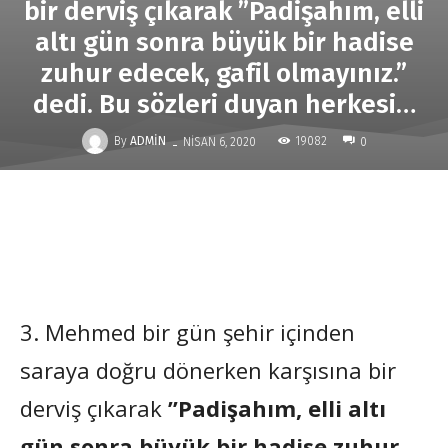
bir derviş çıkarak ”Padişahım, elli
altı gün sonra büyük bir hadise
zuhur edecek, gafil olmayınız.”
dedi. Bu sözleri duyan herkesi…
-
By
ADMIN
19082
NISAN 6, 2020
0
3. Mehmed bir gün şehir içinden
saraya doğru dönerken karşısına bir
derviş çıkarak
”Padişahım, elli altı
gün sonra büyük bir hadise zuhur