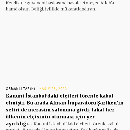
Kendisine güveneni başkasına havale etmeyen Allah'a
hamd olsun! İyiliği, iyilikle mükafatlandıran...
OSMANLI TARIHI
KASIM 28, 2020
Kanuni İstanbul’daki elçileri törenle kabul
etmişti. Bu arada Alman İmparatoru Şarlken’in
sefiri de merasim salonuna girdi, fakat her
ülkenin elçisinin oturması için yer
ayrıldığı...
Kanuni İstanbul'daki elçileri törenle kabul
etmişti. Bu arada Alman İmparatoru Şarlken'in sefiri de