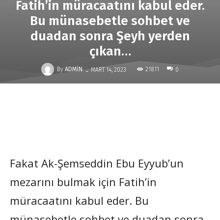
Fatih’in müracaatını kabul eder.
Bu münasebetle sohbet ve
duadan sonra Şeyh yerden
çıkan…
-
By
ADMIN
21811
MART 14, 2023
0
Fakat Ak-Şemseddin Ebu Eyyub’un
mezarını bulmak için Fatih’in
müracaatını kabul eder. Bu
münasebetle sohbet ve duadan sonra