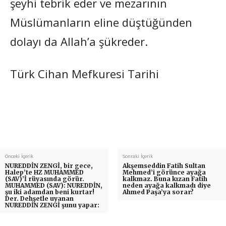
şeyhi tebrik eder ve mezarının
Müslümanların eline düştüğünden
dolayı da Allah’a şükreder.
Türk Cihan Mefkuresi Tarihi
Önceki İçerik
Sonraki İçerik
NUREDDİN ZENGİ, bir gece,
Akşemseddin Fatih Sultan
Halep’te HZ MUHAMMED
Mehmed’i görünce ayağa
(SAV)’İ rüyasında görür.
kalkmaz. Buna kızan Fatih
MUHAMMED (SAV): NUREDDİN,
neden ayağa kalkmadı diye
şu iki adamdan beni kurtar!
Ahmed Paşa’ya sorar?
Der. Dehşetle uyanan
NUREDDİN ZENGİ şunu yapar: