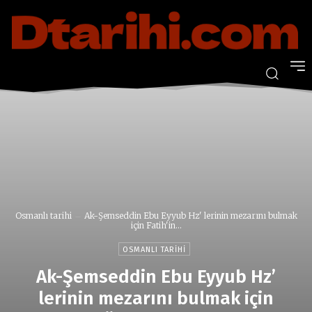
Osmanlı tarihi
Ak-Şemseddin Ebu Eyyub Hz' lerinin mezarını bulmak
için Fatih'in...
OSMANLI TARIHI
Ak-Şemseddin Ebu Eyyub Hz’
lerinin mezarını bulmak için