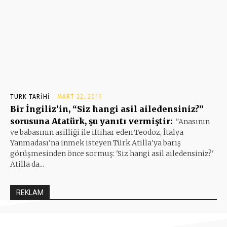
TÜRK TARIHI
MART 22, 2019
Bir İngiliz’in, “Siz hangi asil ailedensiniz?”
sorusuna Atatürk, şu yanıtı vermiştir:
"Anasının
ve babasının asilliği ile iftihar eden Teodoz, İtalya
Yanmadası'na inmek isteyen Türk Atilla'ya barış
görüşmesinden önce sormuş: 'Siz hangi asil ailedensiniz?'
Atilla da...
REKLAM