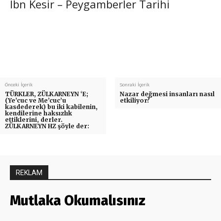
İbn Kesir – Peygamberler Tarihi
Önceki İçerik
Sonraki İçerik
TÜRKLER, ZÜLKARNEYN ‘E;
Nazar değmesi insanları nasıl
(Ye’cuc ve Me’cuc’u
etkiliyor?
kasdederek) bu iki kabilenin,
kendilerine haksızlık
ettiklerini, derler.
ZÜLKARNEYN HZ şöyle der:
REKLAM
Mutlaka Okumalısınız