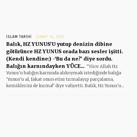
İSLAM TARIHI
ŞUBAT 14, 2021
Balık, HZ YUNUS’U yutup denizin dibine
götürünce HZ YUNUS orada bazı sesler işitti.
(Kendi kendine:) -‘Bu da ne?’ diye sordu.
Balığın karnındayken YÜCE...
''Yüce Allah Hz
Yunus'u balığın karnında alıkoymak istediğinde balığa
'Yunus'u al, fakat onun etini tırmalayıp parçalama,
kemiklerini de kırma!' diye vahyetti. Balık, Hz Yunus'u...