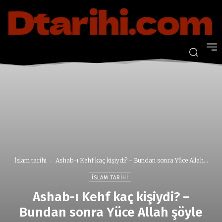
İslam tarihi
Ashab-ı Kehf kaç kişiydi? - Bundan sonra Yüce Allah...
İSLAM TARIHI
Ashab-ı Kehf kaç kişiydi? –
Bundan sonra Yüce Allah şöyle