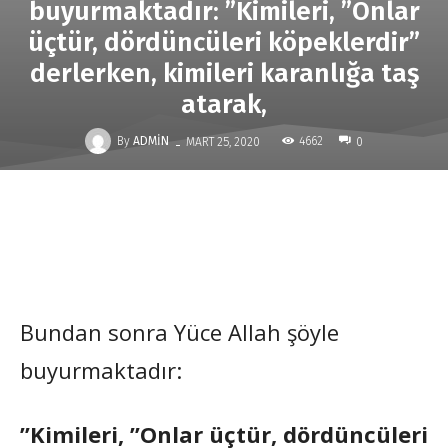
buyurmaktadır: ”Kimileri, ”Onlar
üçtür, dördüncüleri köpeklerdir”
derlerken, kimileri karanlığa taş
atarak,
-
By
ADMIN
4662
MART 25, 2020
0
Bundan sonra Yüce Allah şöyle
buyurmaktadır:
”Kimileri, ”Onlar üçtür, dördüncüleri