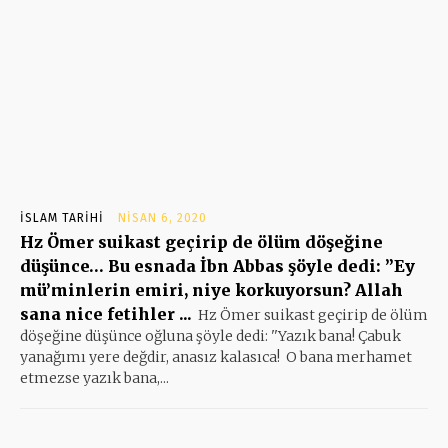
İSLAM TARIHI
NISAN 6, 2020
Hz Ömer suikast geçirip de ölüm döşeğine
düşünce… Bu esnada İbn Abbas şöyle dedi: ”Ey
mü’minlerin emiri, niye korkuyorsun? Allah
sana nice fetihler ...
Hz Ömer suikast geçirip de ölüm
döşeğine düşünce oğluna şöyle dedi: ''Yazık bana! Çabuk
yanağımı yere değdir, anasız kalasıca! O bana merhamet
etmezse yazık bana,...