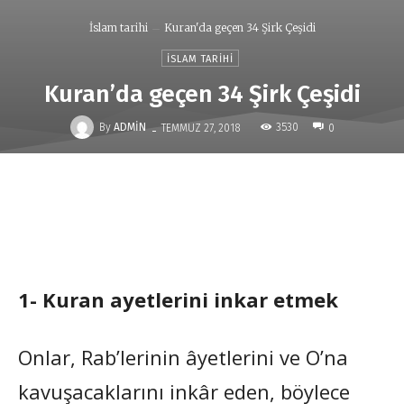
İslam tarihi
Kuran'da geçen 34 Şirk Çeşidi
İSLAM TARIHI
Kuran’da geçen 34 Şirk Çeşidi
-
By
ADMIN
3530
TEMMUZ 27, 2018
0
1- Kuran ayetlerini inkar etmek
Onlar, Rab’lerinin âyetlerini ve O’na
kavuşacaklarını inkâr eden, böylece