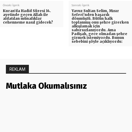
Önceki İçerik
Sonraki İçerik
Kuran’da Hadid Süresi 14.
Yavuz Sultan Selim, Mısır
ayetinde geçen Allah ile
Seferi’nden başarılı
aldatılan münafıklar
dönmüştü. Bütün halk
cehenneme nasıl gidecek?
toplanmış onu şehre girerken
alkışlamak için
sabırsızlanıyordu. Ama
Padişah, gece olmadan şehre
girmek istemiyordu. Bunun
sebebini şöyle açıklıyordu:
REKLAM
Mutlaka Okumalısınız