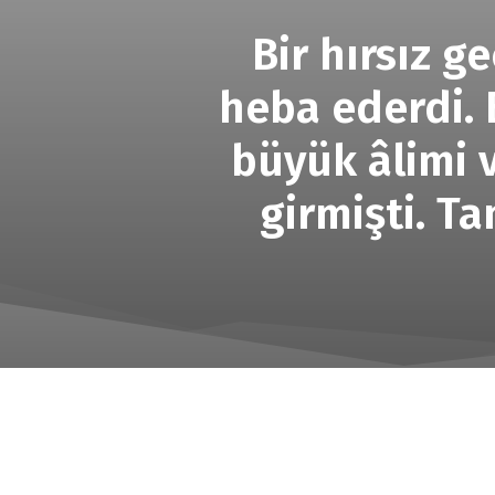
Bir hırsız g
heba ederdi. 
büyük âlimi v
girmişti. T