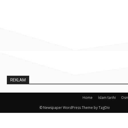
REKLAM
Home
İslam tarihi
Osma
© Newspaper WordPress Theme by TagDiv