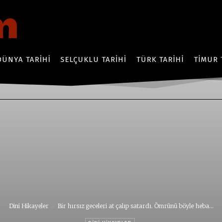
DÜNYA TARIHI
SELÇUKLU TARIHI
TÜRK TARIHI
TIMUR 
Dini Hikayeler
Bir hırsız geceleri at çalıp satardı. Ömrünü böyle heba...