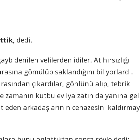
ttik,
dedi.
ayb denilen velilerden idiler. At hırsızlığı
asına gömülüp saklandığını biliyorlardı.
asından çıkardılar, gönlünü alıp, tebrik
ve zamanın kutbu evliya zatın da yanına gel
fat eden arkadaşlarının cenazesini kaldırma
nlara bunu anlattıktan sonra şöyle dedi: