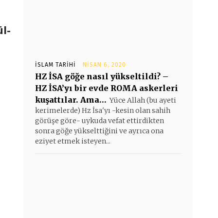
ül-
İSLAM TARIHI
NISAN 6, 2020
HZ İSA göğe nasıl yükseltildi? –
HZ İSA’yı bir evde ROMA askerleri
kuşattılar. Ama…
Yüce Allah (bu ayeti
kerimelerde) Hz İsa'yı -kesin olan sahih
görüşe göre- uykuda vefat ettirdikten
sonra göğe yükselttiğini ve ayrıca ona
eziyet etmek isteyen...