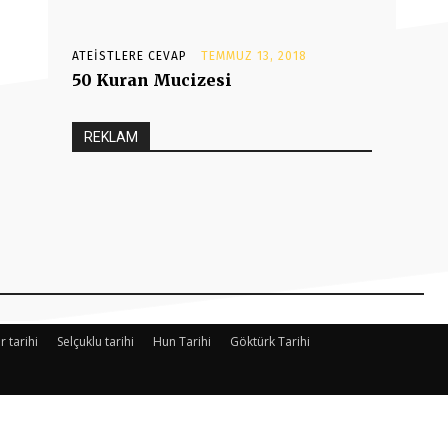
ATEISTLERE CEVAP
TEMMUZ 13, 2018
50 Kuran Mucizesi
REKLAM
r tarihi
Selçuklu tarihi
Hun Tarihi
Göktürk Tarihi