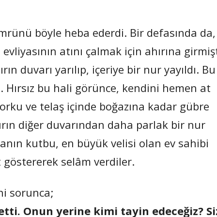
. Ömrünü böyle heba ederdi. Bir defasında da,
vliyasının atını çalmak için ahırına girmişt
ın duvarı yarılıp, içeriye bir nur yayıldı. Bu
ü. Hırsız bu hali görünce, kendini hemen at
Korku ve telaş içinde boğazına kadar gübre
ırın diğer duvarından daha parlak bir nur
nın kutbu, en büyük velisi olan ev sahibi
 göstererek selâm verdiler.
ini sorunca;
etti. Onun yerine kimi tayin edeceğiz? Si