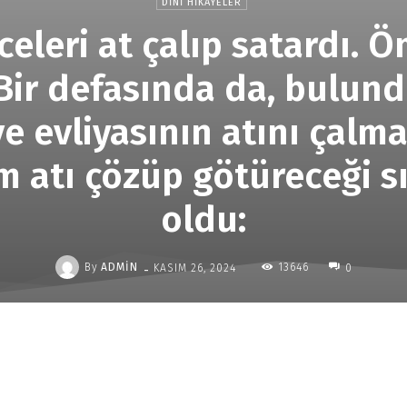
DINI HIKAYELER
eceleri at çalıp satardı.
Bir defasında da, bulun
e evliyasının atını çalma
am atı çözüp götüreceği s
oldu:
-
By
ADMIN
13646
KASIM 26, 2024
0
Paylaş