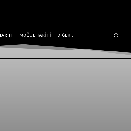
TARIHI
MOĞOL TARIHI
DIĞER