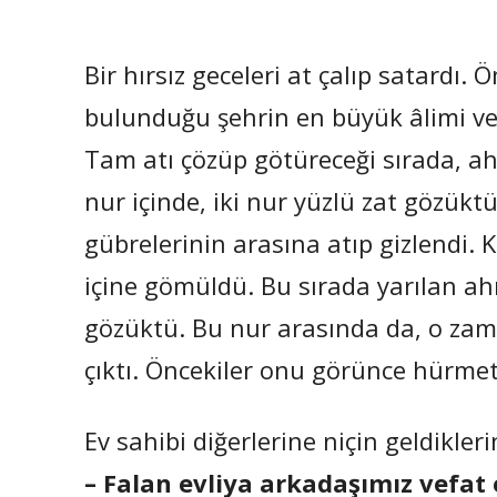
Bir hırsız geceleri at çalıp satardı
bulunduğu şehrin en büyük âlimi ve e
Tam atı çözüp götüreceği sırada, ahır
nur içinde, iki nur yüzlü zat gözükt
gübrelerinin arasına atıp gizlendi. 
içine gömüldü. Bu sırada yarılan ah
gözüktü. Bu nur arasında da, o zama
çıktı. Öncekiler onu görünce hürmet
Ev sahibi diğerlerine niçin geldikler
– Falan evliya arkadaşımız vefat 