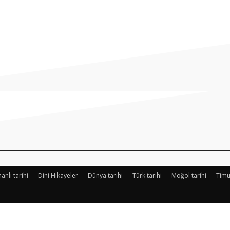
Paylaş
nlı tarihi
Dini Hikayeler
Dünya tarihi
Türk tarihi
Moğol tarihi
Timu