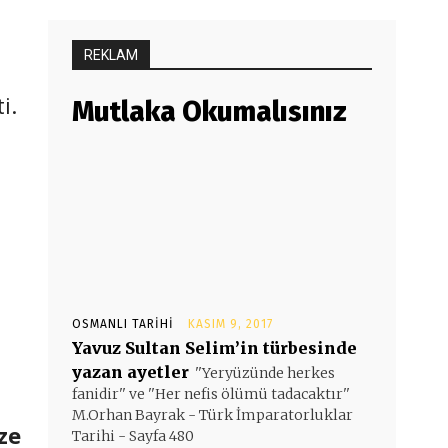
REKLAM
i.
Mutlaka Okumalısınız
OSMANLI TARIHI
KASIM 9, 2017
Yavuz Sultan Selim’in türbesinde
yazan ayetler
''Yeryüzünde herkes
fanidir'' ve ''Her nefis ölümü tadacaktır''
M.Orhan Bayrak - Türk İmparatorluklar
ze
Tarihi - Sayfa 480