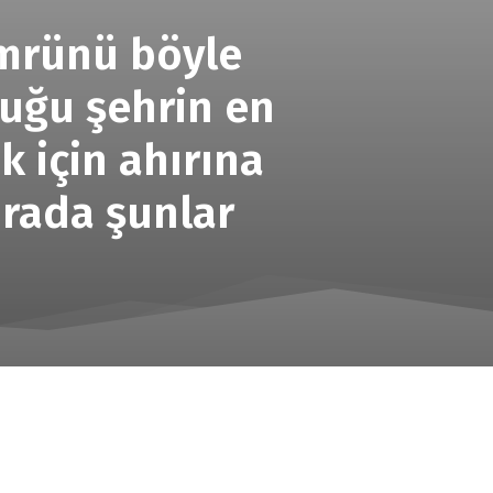
 Ömrünü böyle
duğu şehrin en
k için ahırına
ırada şunlar