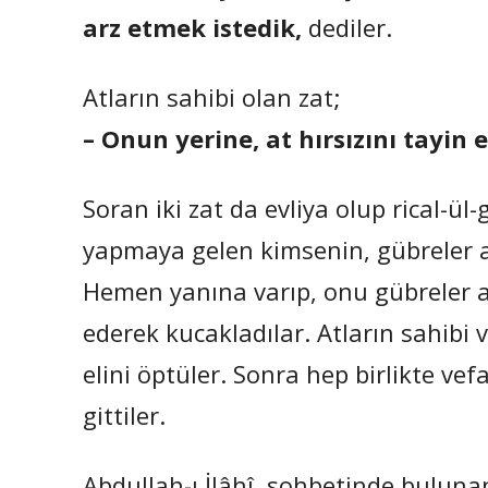
arz etmek istedik,
dediler.
Atların sahibi olan zat;
– Onun yerine, at hırsızını tayin e
Soran iki zat da evliya olup rical-ül-g
yapmaya gelen kimsenin, gübreler ar
Hemen yanına varıp, onu gübreler ar
ederek kucakladılar. Atların sahibi 
elini öptüler. Sonra hep birlikte ve
gittiler.
Abdullah-ı İlâhî, sohbetinde buluna