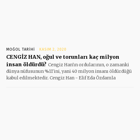
MOĞOL TARIHI
KASIM 2, 2020
CENGİZ HAN, oğul ve torunları kaç milyon
insan öldürdü?
Cengiz Han'ın ordularının, o zamanki
dünya nüfusunun %11'ini, yani 40 milyon insanı öldürdüğü
kabul edilmektedir. Cengiz Han - Elif Eda Özdamla