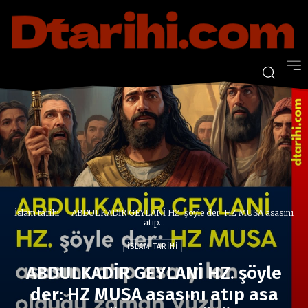
İslam tarihi
ABDULKADİR GEYLANİ HZ. şöyle der: HZ MUSA asasını
atıp...
İSLAM TARIHI
ABDULKADİR GEYLANİ HZ. şöyle
der: HZ MUSA asasını atıp asa