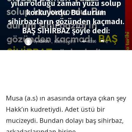
yılan olduğu zaman yüzü solup
korkuyordu. Bu durum
sihirbazların gözünden kaçmadı.
BAŞ SİHİRBAZ şöyle dedi:
-
By
ADMIN
13205
MART 24, 2019
0
Musa (a.s) ın asasında ortaya çıkan şey
Hakk’ın kudretiydi. Adet üstü bir
mucizeydi. Bundan dolayı baş sihirbaz,
arkadaşlarından birine