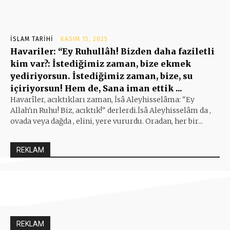
İSLAM TARIHI
KASIM 15, 2025
Havariler: “Ey Ruhullâh! Bizden daha faziletli
kim var?: İstediğimiz zaman, bize ekmek
yediriyorsun. İstediğimiz zaman, bize, su
içiriyorsun! Hem de, Sana iman ettik ...
Havarîler, acıktıkları zaman, İsâ Aleyhisselâma: "Ey
Allah'ın Ruhu! Biz, acıktık!" derlerdi.İsâ Aleyhisselâm da ,
ovada veya dağda , elini, yere vururdu. Oradan, her bir...
REKLAM
REKLAM