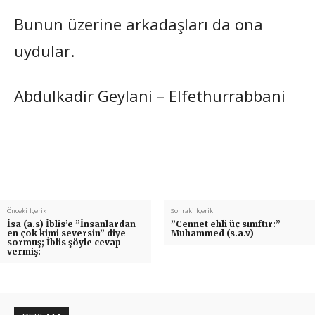
Bunun üzerine arkadaşları da ona
uydular.
Abdulkadir Geylani – Elfethurrabbani
Önceki İçerik
Sonraki İçerik
İsa (a.s) İblis’e ”İnsanlardan
”Cennet ehli üç sınıftır:”
en çok kimi seversin” diye
Muhammed (s.a.v)
sormuş; İblis şöyle cevap
vermiş: