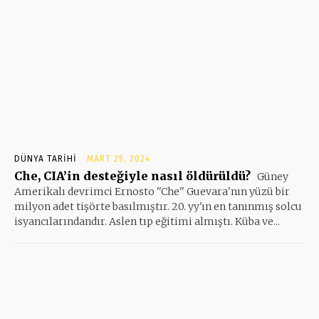
DÜNYA TARIHI
MART 25, 2024
Che, CIA’in desteğiyle nasıl öldürüldü?
Güney
Amerikalı devrimci Ernosto ''Che'' Guevara'nın yüzü bir
milyon adet tişörte basılmıştır. 20. yy'ın en tanınmış solcu
isyancılarındandır. Aslen tıp eğitimi almıştı. Küba ve...