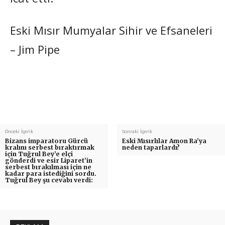
Eski Mısır Mumyalar Sihir ve Efsaneleri
– Jim Pipe
Önceki İçerik
Sonraki İçerik
Bizans imparatoru Gürcü
Eski Mısırlılar Amon Ra’ya
kralını serbest bıraktırmak
neden taparlardı?
için Tuğrul Bey’e elçi
gönderdi ve esir Liparet’in
serbest bırakılması için ne
kadar para istediğini sordu.
Tuğrul Bey şu cevabı verdi: