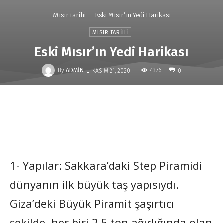
Mısır tarihi
Eski Mısır'ın Yedi Harikası
MISIR TARIHI
Eski Mısır’ın Yedi Harikası
-
By
ADMIN
4376
KASIM 21, 2020
0
1- Yapılar: Sakkara’daki Step Piramidi
dünyanın ilk büyük taş yapısıydı.
Giza’deki Büyük Piramit şaşırtıcı
şekilde, her biri 2,5 ton ağırlığında olan