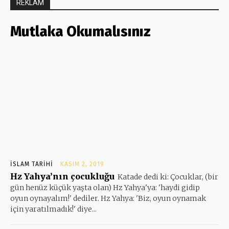
REKLAM
Mutlaka Okumalısınız
İSLAM TARIHI
KASIM 2, 2019
Hz Yahya’nın çocukluğu
Katade dedi ki: Çocuklar, (bir
gün henüz küçük yaşta olan) Hz Yahya'ya: 'haydi gidip
oyun oynayalım!' dediler. Hz Yahya: 'Biz, oyun oynamak
için yaratılmadık!' diye...