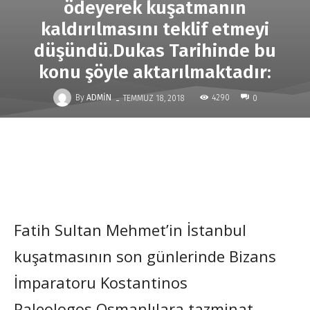
ödeyerek kuşatmanın
kaldırılmasını teklif etmeyi
düşündü.Dukas Tarihinde bu
konu şöyle aktarılmaktadır:
-
By
ADMIN
4290
TEMMUZ 18, 2018
0
Fatih Sultan Mehmet’in İstanbul
kuşatmasının son günlerinde Bizans
İmparatoru Kostantinos
Paleologos,Osmanlılara tazminat