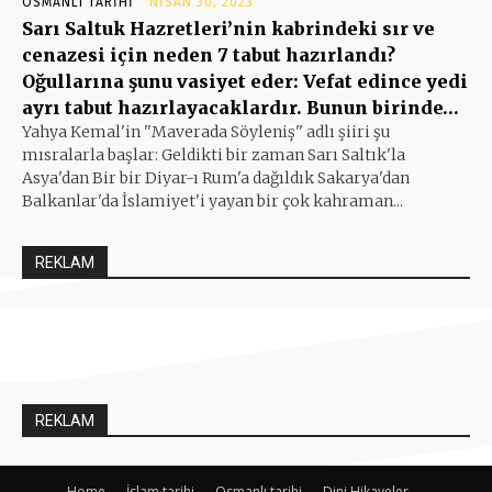
OSMANLI TARIHI
NISAN 30, 2023
Sarı Saltuk Hazretleri’nin kabrindeki sır ve
cenazesi için neden 7 tabut hazırlandı?
Oğullarına şunu vasiyet eder: Vefat edince yedi
ayrı tabut hazırlayacaklardır. Bunun birinde…
Yahya Kemal'in ''Maverada Söyleniş'' adlı şiiri şu
mısralarla başlar: Geldikti bir zaman Sarı Saltık'la
Asya'dan Bir bir Diyar-ı Rum'a dağıldık Sakarya'dan
Balkanlar'da İslamiyet'i yayan bir çok kahraman...
REKLAM
REKLAM
Home
İslam tarihi
Osmanlı tarihi
Dini Hikayeler