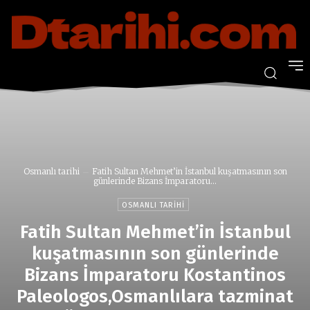
Osmanlı tarihi
Fatih Sultan Mehmet’in İstanbul kuşatmasının son
günlerinde Bizans İmparatoru...
OSMANLI TARIHI
Fatih Sultan Mehmet’in İstanbul
kuşatmasının son günlerinde
Bizans İmparatoru Kostantinos
Paleologos,Osmanlılara tazminat