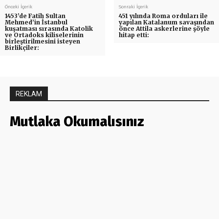
Önceki İçerik
Sonraki İçerik
1453’de Fatih Sultan
451 yılında Roma orduları ile
Mehmed’in İstanbul
yapılan Katalanum savaşından
kuşatması sırasında Katolik
önce Attila askerlerine şöyle
ve Ortadoks kiliselerinin
hitap etti:
birleştirilmesini isteyen
Birlikçiler:
REKLAM
Mutlaka Okumalısınız