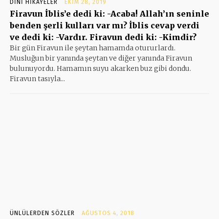
DINI HIKAYELER
EKIM 28, 2019
Firavun İblis’e dedi ki: -Acaba! Allah’ın seninle
benden şerli kulları var mı? İblis cevap verdi
ve dedi ki: -Vardır. Firavun dedi ki: -Kimdir?
Bir gün Firavun ile şeytan hamamda otururlardı.
Musluğun bir yanında şeytan ve diğer yanında Firavun
bulunuyordu. Hamamın suyu akarken buz gibi dondu.
Firavun tasıyla...
ÜNLÜLERDEN SÖZLER
AĞUSTOS 4, 2018