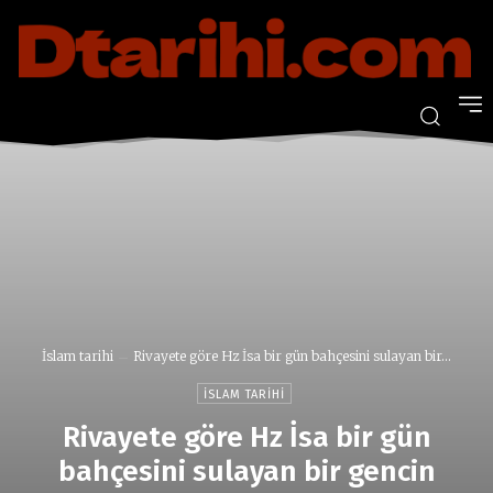
İslam tarihi
Rivayete göre Hz İsa bir gün bahçesini sulayan bir...
İSLAM TARIHI
Rivayete göre Hz İsa bir gün
bahçesini sulayan bir gencin