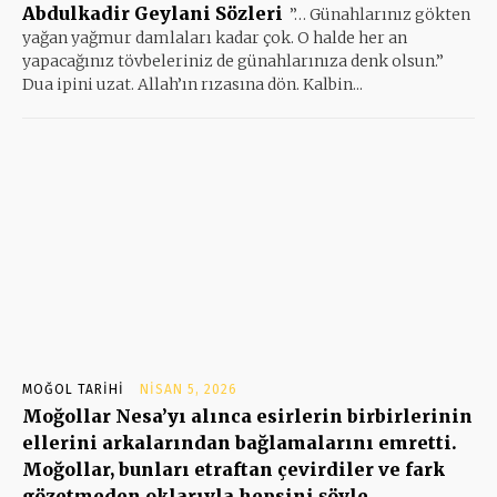
Abdulkadir Geylani Sözleri
”… Günahlarınız gökten
yağan yağmur damlaları kadar çok. O halde her an
yapacağınız tövbeleriniz de günahlarınıza denk olsun.”
Dua ipini uzat. Allah’ın rızasına dön. Kalbin...
MOĞOL TARIHI
NISAN 5, 2026
Moğollar Nesa’yı alınca esirlerin birbirlerinin
ellerini arkalarından bağlamalarını emretti.
Moğollar, bunları etraftan çevirdiler ve fark
gözetmeden oklarıyla hepsini şöyle