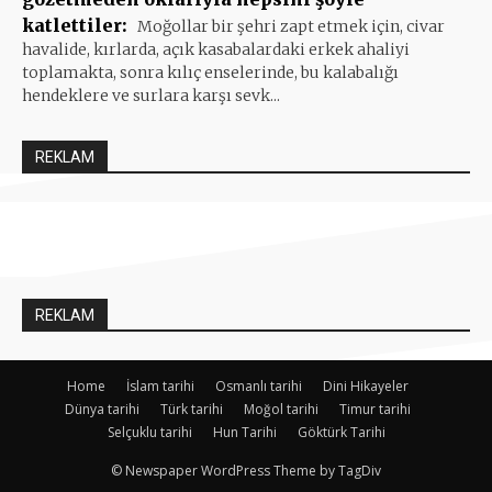
katlettiler:
Moğollar bir şehri zapt etmek için, civar
havalide, kırlarda, açık kasabalardaki erkek ahaliyi
toplamakta, sonra kılıç enselerinde, bu kalabalığı
hendeklere ve surlara karşı sevk...
REKLAM
REKLAM
Home
İslam tarihi
Osmanlı tarihi
Dini Hikayeler
Dünya tarihi
Türk tarihi
Moğol tarihi
Timur tarihi
Selçuklu tarihi
Hun Tarihi
Göktürk Tarihi
© Newspaper WordPress Theme by TagDiv