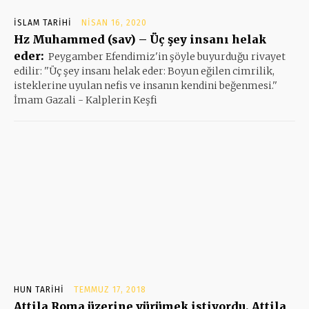
İSLAM TARIHI
NISAN 16, 2020
Hz Muhammed (sav) – Üç şey insanı helak
eder:
Peygamber Efendimiz'in şöyle buyurduğu rivayet
edilir: ''Üç şey insanı helak eder: Boyun eğilen cimrilik,
isteklerine uyulan nefis ve insanın kendini beğenmesi.''
İmam Gazali - Kalplerin Keşfi
HUN TARIHI
TEMMUZ 17, 2018
Attila Roma üzerine yürümek istiyordu. Attila