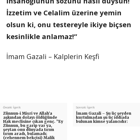
insanoğlunun sözünü nasıl duysun!
İzzetim ve Celalim üzerine yemin
olsun ki, onu testereyle ikiye biçsen
kesinlikle anlamaz!”
İmam Gazali – Kalplerin Keşfi
Önceki İçerik
Sonraki İçerik
Zünnun-i Misri ve Allah’a
İmam Gazali – Şu üç şeyden
aşkından dolayı öldüğünde
kurtulmadan şu üç iddiada
Hak meclisine çıkan genç. ”Ey
bulunan kimse yalancıdır:
Zünnun, bu garip var ya,
şeytan onu dünyada tırım
tırım aradı, bulamadı;
(cehennem bekçisi) Malik