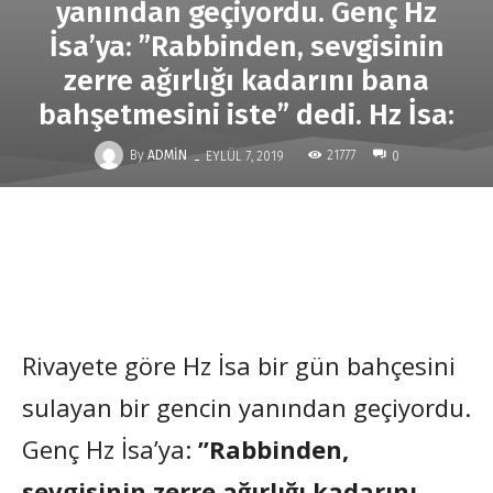
yanından geçiyordu. Genç Hz
İsa’ya: ”Rabbinden, sevgisinin
zerre ağırlığı kadarını bana
bahşetmesini iste” dedi. Hz İsa:
-
By
ADMIN
21777
EYLÜL 7, 2019
0
Rivayete göre Hz İsa bir gün bahçesini
sulayan bir gencin yanından geçiyordu.
Genç Hz İsa’ya:
”Rabbinden,
sevgisinin zerre ağırlığı kadarını