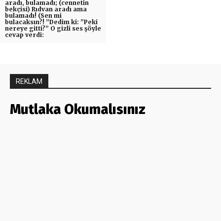
aradı, bulamadı; (cennetin
bekçisi) Rıdvan aradı ama
bulamadı! (Sen mi
bulacaksın?! ”Dedim ki: ”Peki
nereye gitti?” O gizli ses şöyle
cevap verdi:
REKLAM
Mutlaka Okumalısınız