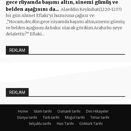
gece rüyamda başımı altın, sinemi gümüş ve
belden aşağısını da...
Alaeddin Keykubat(1220-1237)
bir gün Ahmet Eflaki’yi huzuruna çağırır ve:
_”Hocam,der,dün gece rüyamda başımı altın,sinemi gümüş
ve belden aşağısını da bakır olarak gördüm.Acaba bu neye
delalettir?” Eflaki...
REKLAM
REKLAM
Home
İslam tarihi
Osmanlı tarihi
Dini Hikayeler
Dünya tarihi
Türk tarihi
Moğol tarihi
Timur tarihi
Selçuklu tarihi
Hun Tarihi
Göktürk Tarihi