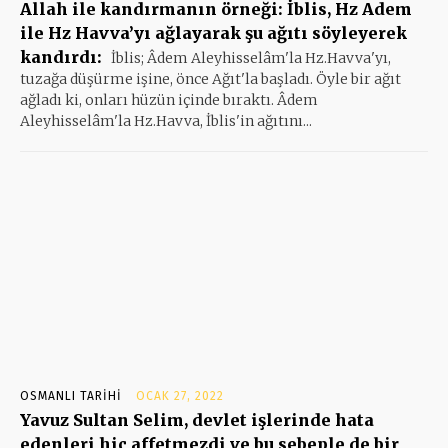
Allah ile kandırmanın örneği: İblis, Hz Adem
ile Hz Havva’yı ağlayarak şu ağıtı söyleyerek
kandırdı:
İblis; Âdem Aleyhisselâm'la Hz.Havva'yı,
tuzağa düşürme işine, önce Ağıt'la başladı. Öyle bir ağıt
ağladı ki, onları hüzün içinde bıraktı. Âdem
Aleyhisselâm'la Hz.Havva, İblis'in ağıtını...
OSMANLI TARIHI
OCAK 27, 2022
Yavuz Sultan Selim, devlet işlerinde hata
edenleri hiç affetmezdi ve bu sebeple de bir