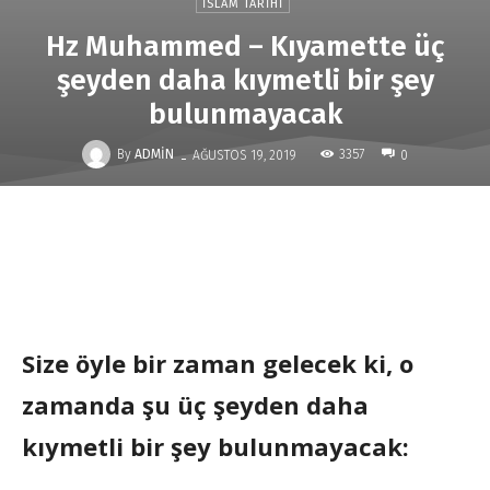
İSLAM TARIHI
Hz Muhammed – Kıyamette üç
şeyden daha kıymetli bir şey
bulunmayacak
-
By
ADMIN
3357
AĞUSTOS 19, 2019
0
Size öyle bir zaman gelecek ki, o
zamanda şu üç şeyden daha
kıymetli bir şey bulunmayacak: