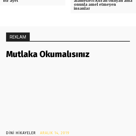
bir ayet
alametleri Kuran okuyan ama
onunla amel etmeyen
insanlar
REKLAM
Mutlaka Okumalısınız
DINI HIKAYELER
ARALIK 14, 2019