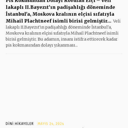
Pis Kokusundan Dolayı Kovulan Elçi – Veli
lakaplı II.Bayezıt’ın padişahlığı döneminde
İstanbul’a, Moskova kralının elçisi sıfatıyla
Mihail Plachtneef isimli birisi gelmiştir…
Veli
lakaplı II.Bayezıt'ın padişahlığı döneminde İstanbul'a,
Moskova kralının elçisi sıfatıyla Mihail Plachtneef isimli
birisi gelmiştir. Bu adamın, insanı istifra ettirecek kadar
pis kokmasından dolayı yıkanması...
DINI HIKAYELER
MAYIS 24, 2024