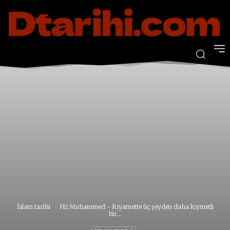
İslam tarihi
Hz Muhammed - Kıyamette üç şeyden daha kıymetli
bir...