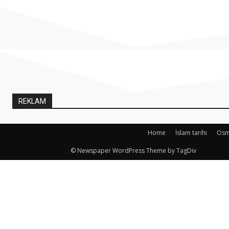
REKLAM
Home
İslam tarihi
Osma
© Newspaper WordPress Theme by TagDiv