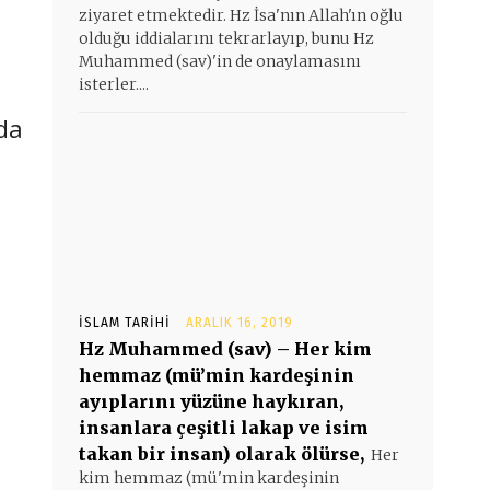
ziyaret etmektedir. Hz İsa'nın Allah'ın oğlu
olduğu iddialarını tekrarlayıp, bunu Hz
Muhammed (sav)'in de onaylamasını
isterler....
da
İSLAM TARIHI
ARALIK 16, 2019
Hz Muhammed (sav) – Her kim
hemmaz (mü’min kardeşinin
ayıplarını yüzüne haykıran,
insanlara çeşitli lakap ve isim
takan bir insan) olarak ölürse,
Her
kim hemmaz (mü'min kardeşinin