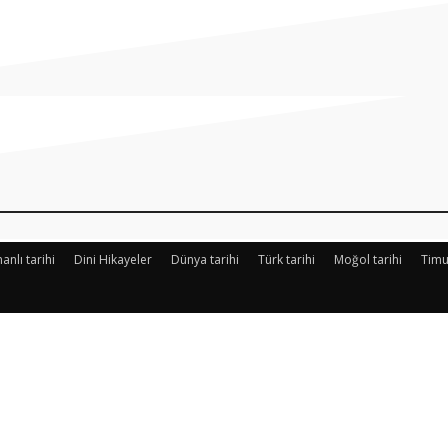
Paylaş
nlı tarihi
Dini Hikayeler
Dünya tarihi
Türk tarihi
Moğol tarihi
Timu