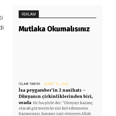
REKLAM
ti
di
Mutlaka Okumalısınız
İSLAM TARIHI
ŞUBAT 13, 2020
İsa peygamber’in 2 nasihatı –
Dünyanın çirkinliklerinden biri,
orada
Hz İsa şöyle der: ''Dünyayı kazanç
olarak görmeyin ki sizi kul edinmesin.
Kazancınızı, kazancı zayi etmeyen Allah