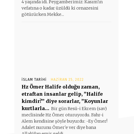
4 yaşında idi. Peygamberimiz: Kasım'ın
vefatına o kadar üzüldü ki cenazesini
götürürken Mekke...
İSLAM TARIHI
HAZIRAN 25, 2022
Hz Ömer Halife olduğu zaman,
etraftan insanlar gelip, ”Halife
kimdir?” diye sorarlar, ”Koyunlar
kurtlarla…
Bir gün Resü-i Ekrem (sav)
meclisinde Hz Ömer oturuyordu. Fahr-i
Alem kendisine şöyle buyurdu: -Ey Ömer!
Adalet nurunu Ömer'e ver diye bana
Allah'dan emir geldi....