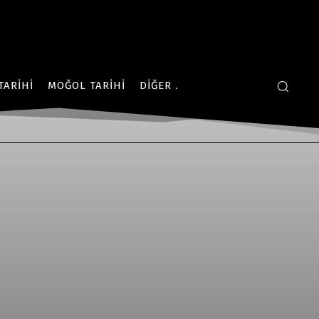
TARIHI
MOĞOL TARIHI
DIĞER