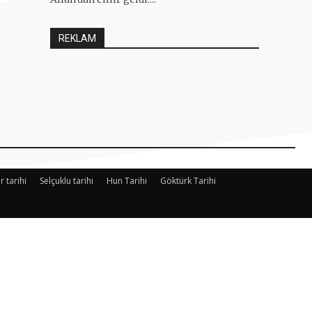
REKLAM
r tarihi
Selçuklu tarihi
Hun Tarihi
Göktürk Tarihi