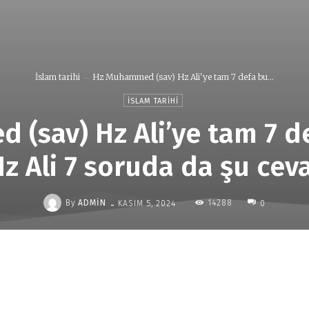
İslam tarihi
Hz Muhammed (sav) Hz Ali'ye tam 7 defa bu...
İSLAM TARIHI
(sav) Hz Ali’ye tam 7 d
z Ali 7 soruda da şu ceva
-
By
ADMIN
14288
KASIM 5, 2024
0
Paylaş