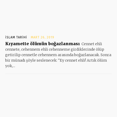
İSLAM TARIHI
MART 26, 2019
Kıyamette ölümün boğazlanması
Cennet ehli
cennete, cehennem ehli cehenneme girdiklerinde ölüp
getirilip cennetle cehennem arasında boğazlanacak. Sonra
bir münadı şöyle seslenecek: ''Ey cennet ehli! Artık ölüm
yok,...