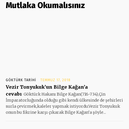
Mutlaka Okumalısınız
GÖKTÜRK TARIHI
TEMMUZ 17, 2018
Vezir Tonyukuk’un Bilge Kağan’a
cevabı
Göktürk Hakanı Bilge Kağan(716-734),Çin
İmparatorluğunda olduğu gibi kendi ülkesinde de şehirleri
surla çevirmek,kaleler yapmak istiyordu.Vezir Tonyukuk
onun bu fikrine karşı çıkarak Bilge Kağan’a şöyle...