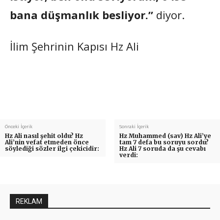
bana düşmanlık besliyor.”
diyor.
İlim Şehrinin Kapısı Hz Ali
Önceki İçerik
Sonraki İçerik
Hz Ali nasıl şehit oldu? Hz
Hz Muhammed (sav) Hz Ali’ye
Ali’nin vefat etmeden önce
tam 7 defa bu soruyu sordu?
söylediği sözler ilgi çekicidir:
Hz Ali 7 soruda da şu cevabı
verdi:
REKLAM