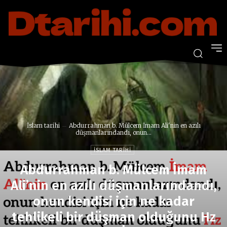
İslam tarihi
Abdurrahman b. Mülcem İmam Ali'nin en azılı
düşmanlarındandı, onun...
İSLAM TARIHI
Abdurrahman b. Mülcem İmam
Ali’nin en azılı düşmanlarındandı,
onun kendisi için ne kadar
tehlikeli bir düşman olduğunu Hz