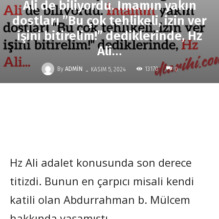
Ali de biliyordu. İmamın yakın
dostları ”Bu çok tehlikeli, izin ver
işini bitirelim!” dediklerinde, Hz
Ali…
-
By
ADMIN
13170
KASIM 5, 2024
0
Hz Ali adalet konusunda son derece
titizdi. Bunun en çarpıcı misali kendi
katili olan Abdurrahman b. Mülcem
hakkında yaşamıştı.