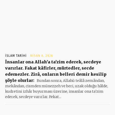
İSLAM TARIHI
NISAN 6, 2026
İnsanlar ona Allah’a ta’zim ederek, secdeye
varırlar. Fakat kâfirler, mürtedler, secde
edemezler. Zirâ, onların belleri demir kesilip
şöyle olurlar:
Bundan sonra, Allahü teâlâ zemândan,
mekândan, cismden münezzeh ve beri, uzak olduğu hâlde,
kudretini izhâr buyurması üzerine, insanlar ona ta'zim
ederek, secdeye varırlar. Fekat...