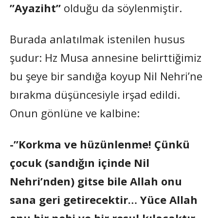
”Ayaziht”
olduğu da söylenmiştir.
Burada anlatılmak istenilen husus
şudur: Hz Musa annesine belirttiğimiz
bu şeye bir sandığa koyup Nil Nehri’ne
bırakma düşüncesiyle irşad edildi.
Onun gönlüne ve kalbine:
-”Korkma ve hüzünlenme! Çünkü
çocuk (sandığın içinde Nil
Nehri’nden) gitse bile Allah onu
sana geri getirecektir… Yüce Allah
onu bir nebi ve bir resul kılacaktır…