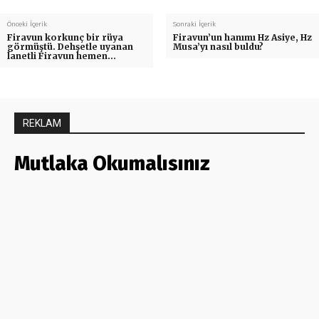
Önceki İçerik
Sonraki İçerik
Firavun korkunç bir rüya
Firavun’un hanımı Hz Asiye, Hz
görmüştü. Dehşetle uyanan
Musa’yı nasıl buldu?
lanetli Firavun hemen…
REKLAM
Mutlaka Okumalısınız