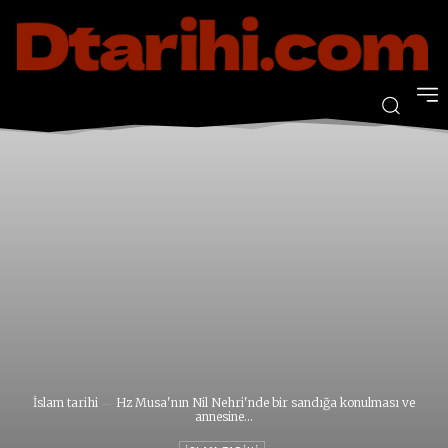
İslam tarihi
Hz Musa'nın Nil Nehri'nde bir sandığa konulması ve
annesine...