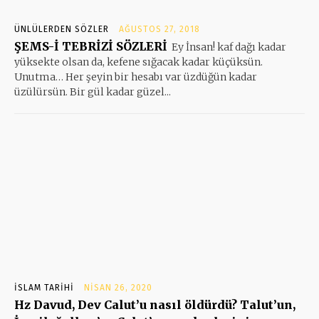
ÜNLÜLERDEN SÖZLER
AĞUSTOS 27, 2018
ŞEMS-İ TEBRİZİ SÖZLERİ
Ey İnsan! kaf dağı kadar
yüksekte olsan da, kefene sığacak kadar küçüksün.
Unutma… Her şeyin bir hesabı var üzdüğün kadar
üzülürsün. Bir gül kadar güzel...
İSLAM TARIHI
NISAN 26, 2020
Hz Davud, Dev Calut’u nasıl öldürdü? Talut’un,