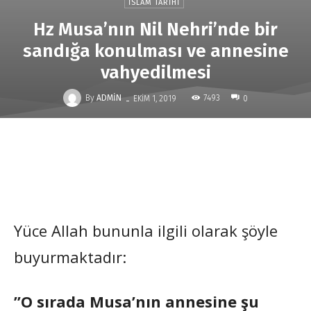
İSLAM TARIHI
Hz Musa’nın Nil Nehri’nde bir
sandığa konulması ve annesine
vahyedilmesi
-
By
ADMIN
7493
EKIM 1, 2019
0
Yüce Allah bununla ilgili olarak şöyle
buyurmaktadır:
”O sırada Musa’nın annesine şu