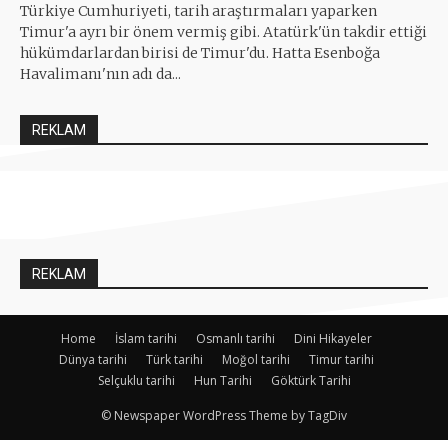
Türkiye Cumhuriyeti, tarih araştırmaları yaparken
Timur'a ayrı bir önem vermiş gibi. Atatürk'ün takdir ettiği
hükümdarlardan birisi de Timur'du. Hatta Esenboğa
Havalimanı'nın adı da...
REKLAM
REKLAM
Home
İslam tarihi
Osmanlı tarihi
Dini Hikayeler
Dünya tarihi
Türk tarihi
Moğol tarihi
Timur tarihi
Selçuklu tarihi
Hun Tarihi
Göktürk Tarihi
© Newspaper WordPress Theme by TagDiv