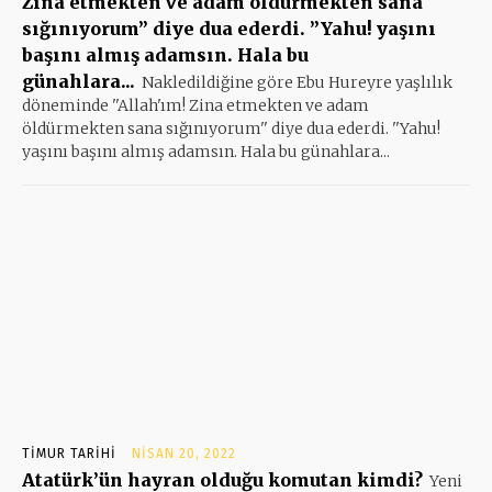
Zina etmekten ve adam öldürmekten sana
sığınıyorum” diye dua ederdi. ”Yahu! yaşını
başını almış adamsın. Hala bu
günahlara...
Nakledildiğine göre Ebu Hureyre yaşlılık
döneminde ''Allah'ım! Zina etmekten ve adam
öldürmekten sana sığınıyorum'' diye dua ederdi. ''Yahu!
yaşını başını almış adamsın. Hala bu günahlara...
TIMUR TARIHI
NISAN 20, 2022
Atatürk’ün hayran olduğu komutan kimdi?
Yeni