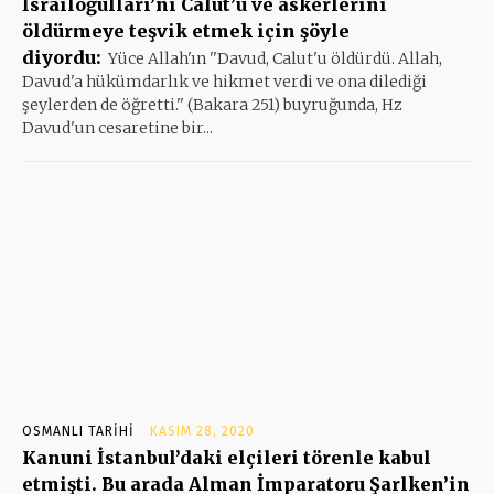
İsrailoğulları’nı Calut’u ve askerlerini
öldürmeye teşvik etmek için şöyle
diyordu:
Yüce Allah'ın ''Davud, Calut'u öldürdü. Allah,
Davud'a hükümdarlık ve hikmet verdi ve ona dilediği
şeylerden de öğretti.'' (Bakara 251) buyruğunda, Hz
Davud'un cesaretine bir...
OSMANLI TARIHI
KASIM 28, 2020
Kanuni İstanbul’daki elçileri törenle kabul
etmişti. Bu arada Alman İmparatoru Şarlken’in