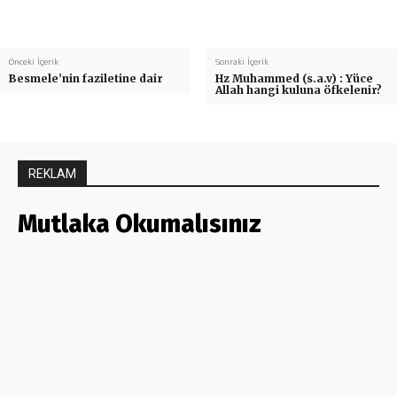
Önceki İçerik
Sonraki İçerik
Besmele’nin faziletine dair
Hz Muhammed (s.a.v) : Yüce
Allah hangi kuluna öfkelenir?
REKLAM
Mutlaka Okumalısınız