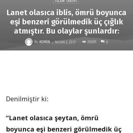
İSLAM TARIHI
Lanet olasıca iblis, ömrü boyunca
eşi benzeri görülmedik üç çığlık
atmıştır. Bu olaylar şunlardır:
-
By
ADMIN
20061
NISAN 3, 2017
0
Denilmiştir ki:
”Lanet olasıca şeytan, ömrü
boyunca eşi benzeri görülmedik üç