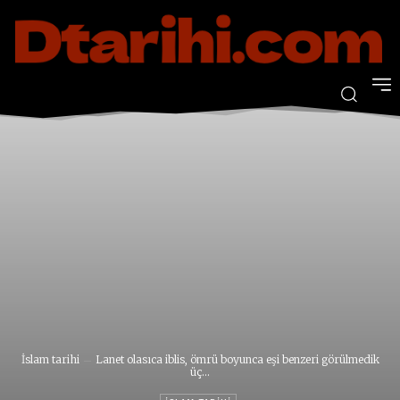
İslam tarihi
Lanet olasıca iblis, ömrü boyunca eşi benzeri görülmedik
üç...