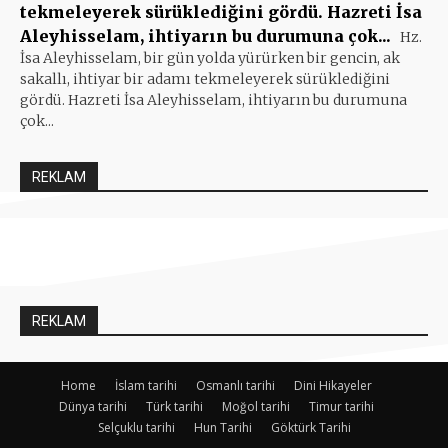
tekmeleyerek sürüklediğini gördü. Hazreti İsa
Aleyhisselam, ihtiyarın bu durumuna çok...
Hz.
İsa Aleyhisselam, bir gün yolda yürürken bir gencin, ak
sakallı, ihtiyar bir adamı tekmeleyerek sürüklediğini
gördü. Hazreti İsa Aleyhisselam, ihtiyarın bu durumuna
çok...
REKLAM
REKLAM
Home
İslam tarihi
Osmanlı tarihi
Dini Hikayeler
Dünya tarihi
Türk tarihi
Moğol tarihi
Timur tarihi
Selçuklu tarihi
Hun Tarihi
Göktürk Tarihi