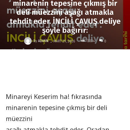
minarenin tepesine çıkmış bir
deli müezzini aşağı atmakla
tehdit eder. İNCİLİ ÇAVUŞ deliye
şöyle bağırır:
-
By
ADMIN
13334
MART 29, 2026
0
Minareyi Keserim ha! fıkrasında
minarenin tepesine çıkmış bir deli
müezzini
aşağı atmakla tehdit eder. Oradan