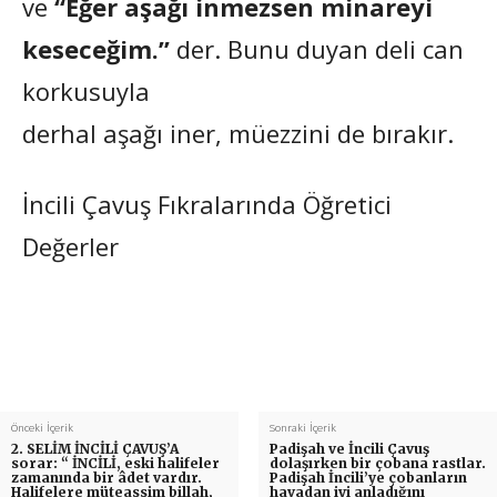
ve
“Eğer aşağı inmezsen minareyi
keseceğim.”
der. Bunu duyan deli can
korkusuyla
derhal aşağı iner, müezzini de bırakır.
İncili Çavuş Fıkralarında Öğretici
Değerler
Önceki İçerik
Sonraki İçerik
2. SELİM İNCİLİ ÇAVUŞ’A
Padişah ve İncili Çavuş
sorar: “ İNCİLİ, eski halifeler
dolaşırken bir çobana rastlar.
zamanında bir âdet vardır.
Padişah İncili’ye çobanların
Halifelere müteassim billah,
havadan iyi anladığını