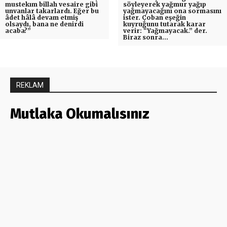
mustekım billah vesaire gibi
söyleyerek yağmur yağıp
unvanlar takarlardı. Eğer bu
yağmayacağını ona sormasını
âdet hâlâ devam etmiş
ister. Çoban eşeğin
olsaydı, bana ne denirdi
kuyruğunu tutarak karar
acaba?”
verir: “Yağmayacak.” der.
Biraz sonra…
REKLAM
Mutlaka Okumalısınız