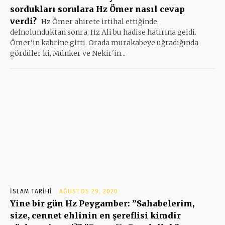
sordukları sorulara Hz Ömer nasıl cevap
verdi?
Hz Ömer ahirete irtihal ettiğinde,
defnolunduktan sonra, Hz Ali bu hadise hatırına geldi.
Ömer'in kabrine gitti. Orada murakabeye uğradığında
gördüler ki, Münker ve Nekir'in...
İSLAM TARIHI
AĞUSTOS 29, 2020
Yine bir gün Hz Peygamber: ”Sahabelerim,
size, cennet ehlinin en şereflisi kimdir