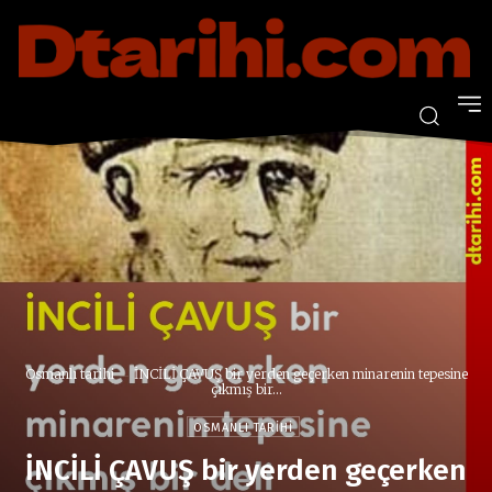
Osmanlı tarihi
İNCİLİ ÇAVUŞ bir yerden geçerken minarenin tepesine
çıkmış bir...
OSMANLI TARIHI
İNCİLİ ÇAVUŞ bir yerden geçerken