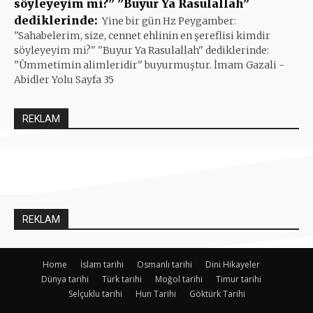
söyleyeyim mi?” ”Buyur Ya Rasulallah”
dediklerinde:
Yine bir gün Hz Peygamber:
''Sahabelerim, size, cennet ehlinin en şereflisi kimdir
söyleyeyim mi?'' ''Buyur Ya Rasulallah'' dediklerinde:
''Ümmetimin alimleridir'' buyurmuştur. İmam Gazali -
Abidler Yolu Sayfa 35
REKLAM
REKLAM
Home
İslam tarihi
Osmanlı tarihi
Dini Hikayeler
Dünya tarihi
Türk tarihi
Moğol tarihi
Timur tarihi
Selçuklu tarihi
Hun Tarihi
Göktürk Tarihi