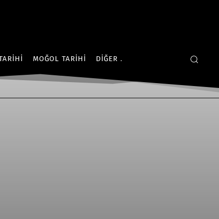
TARIHI
MOĞOL TARIHI
DIĞER