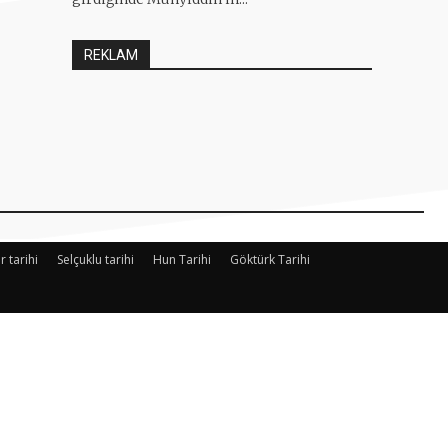
REKLAM
r tarihi
Selçuklu tarihi
Hun Tarihi
Göktürk Tarihi