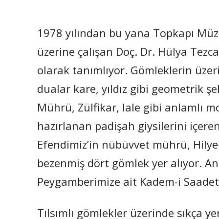
1978 yılından bu yana Topkapı Müzes
üzerine çalışan Doç. Dr. Hülya Tezcan
olarak tanımlıyor. Gömleklerin üzerin
dualar kare, yıldız gibi geometrik ş
Mührü, Zülfikar, lale gibi anlamlı mo
hazırlanan padişah giysilerini içe
Efendimiz’in nübüvvet mührü, Hilye-i
bezenmiş dört gömlek yer alıyor. An
Peygamberimize ait Kadem-i Saadet v
Tılsımlı gömlekler üzerinde sıkça yer 