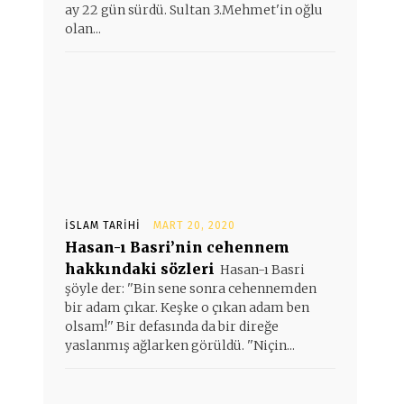
ay 22 gün sürdü. Sultan 3.Mehmet'in oğlu
olan...
İSLAM TARIHI
MART 20, 2020
Hasan-ı Basri’nin cehennem
hakkındaki sözleri
Hasan-ı Basri
şöyle der: ''Bin sene sonra cehennemden
bir adam çıkar. Keşke o çıkan adam ben
olsam!'' Bir defasında da bir direğe
yaslanmış ağlarken görüldü. ''Niçin...