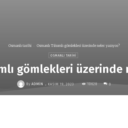
Osmanlı tarihi
Osmanlı Tılsımlı gömlekleri üzerinde neler yazıyor?
OSMANLI TARIHI
mlı gömlekleri üzerinde 
-
By
ADMIN
10628
KASIM 19, 2023
0
Paylaş