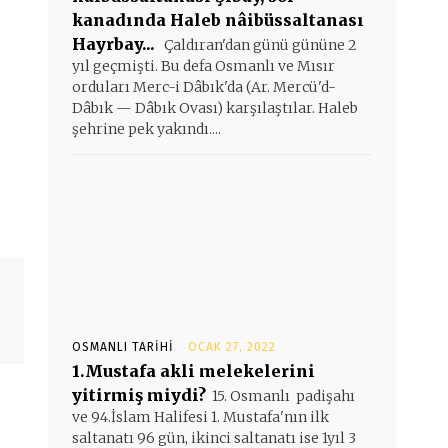
kanadında Haleb nâibüssaltanası
Hayrbay...
Çaldıran'dan günü gününe 2
yıl geçmişti. Bu defa Osmanlı ve Mısır
orduları Merc-i Dâbık'da (Ar. Mercü'd-
Dâbık — Dâbık Ovası) karşılaştılar. Haleb
şehrine pek yakındı....
OSMANLI TARIHI
OCAK 27, 2022
1.Mustafa akli melekelerini
yitirmiş miydi?
15. Osmanlı padişahı
ve 94.İslam Halifesi 1. Mustafa'nın ilk
saltanatı 96 gün, ikinci saltanatı ise 1yıl 3