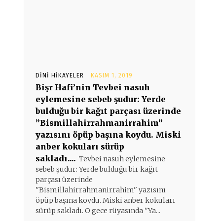
DINI HIKAYELER
KASIM 1, 2019
Bişr Hafi’nin Tevbei nasuh
eylemesine sebeb şudur: Yerde
bulduğu bir kağıt parçası üzerinde
”Bismillahirrahmanirrahim”
yazısını öpüp başına koydu. Miski
anber kokuları sürüp
sakladı....
Tevbei nasuh eylemesine
sebeb şudur: Yerde bulduğu bir kağıt
parçası üzerinde
''Bismillahirrahmanirrahim'' yazısını
öpüp başına koydu. Miski anber kokuları
sürüp sakladı. O gece rüyasında ''Ya...