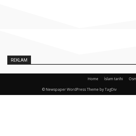
REKLAM
Home
İslam tarihi
Osma
© Newspaper WordPress Theme by TagDiv