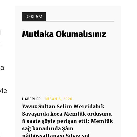
REKLAM
i
Mutlaka Okumalısınız
e
da
yle
HABERLER
NISAN 6, 2026
Yavuz Sultan Selim Mercidabık
Savaşında koca Memlük ordusunu
8 saate şöyle perişan etti: Memlük
sağ kanadında Şâm
ı
nâibüssaltanası Şıbay, sol