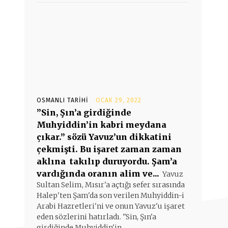
OSMANLI TARIHI
OCAK 29, 2022
”Sin, Şın’a girdiğinde
Muhyiddin’in kabri meydana
çıkar.” sözü Yavuz’un dikkatini
çekmişti. Bu işaret zaman zaman
aklına takılıp duruyordu. Şam’a
vardığında oranın alim ve...
Yavuz
Sultan Selim, Mısır'a açtığı sefer sırasında
Halep'ten Şam'da son verilen Muhyiddin-i
Arabi Hazretleri'ni ve onun Yavuz'u işaret
eden sözlerini hatırladı. ''Sin, Şın'a
girdiğinde Muhyiddin'in...