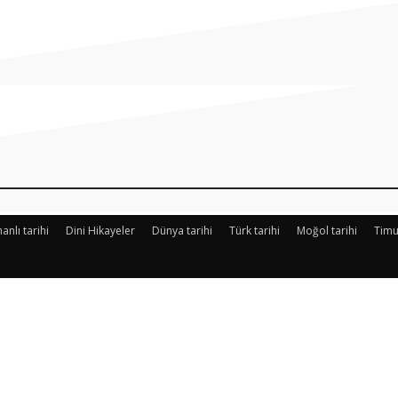
Paylaş
nlı tarihi
Dini Hikayeler
Dünya tarihi
Türk tarihi
Moğol tarihi
Timu