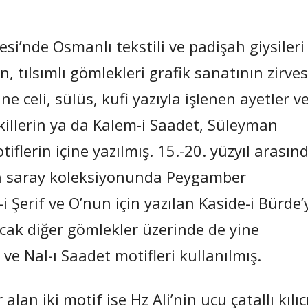
i’nde Osmanlı tekstili ve padişah giysileri
, tılsımlı gömlekleri grafik sanatının zirves
e celi, sülüs, kufi yazıyla işlenen ayetler v
ekillerin ya da Kalem-i Saadet, Süleyman
tiflerin içine yazılmış. 15.-20. yüzyıl arasın
ren saray koleksiyonunda Peygamber
 Şerif ve O’nun için yazılan Kaside-i Bürde’
cak diğer gömlekler üzerinde de yine
e Nal-ı Saadet motifleri kullanılmış.
alan iki motif ise Hz Ali’nin ucu çatallı kılıc