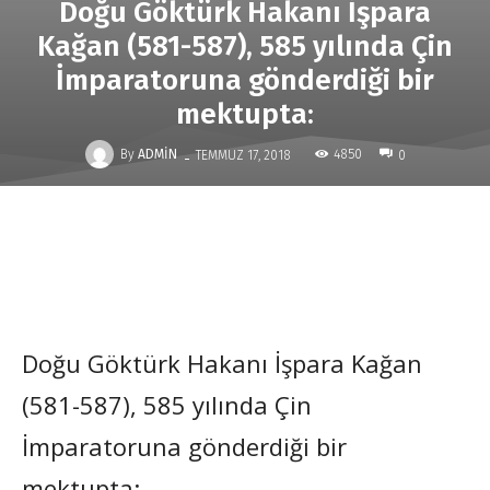
Doğu Göktürk Hakanı İşpara
Kağan (581-587), 585 yılında Çin
İmparatoruna gönderdiği bir
mektupta:
-
By
ADMIN
4850
TEMMUZ 17, 2018
0
Doğu Göktürk Hakanı İşpara Kağan
(581-587), 585 yılında Çin
İmparatoruna gönderdiği bir
mektupta: