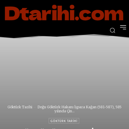
Göktürk Tarihi
Doğu Göktürk Hakanı İşpara Kağan (581-587), 585
yılında Çin...
GÖKTÜRK TARIHI