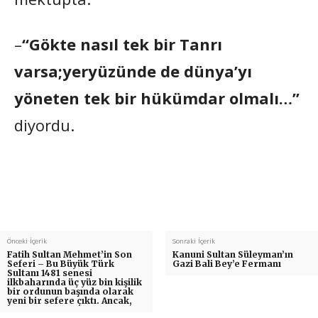
–
“Gökte nasıl tek bir Tanrı
varsa;yeryüzünde de dünya’yı
yöneten tek bir hükümdar olmalı…”
diyordu.
Önceki İçerik
Sonraki İçerik
Fatih Sultan Mehmet’in Son
Kanuni Sultan Süleyman’ın
Seferi – Bu Büyük Türk
Gazi Bali Bey’e Fermanı
Sultanı 1481 senesi
ilkbaharında üç yüz bin kişilik
bir ordunun başında olarak
yeni bir sefere çıktı. Ancak,