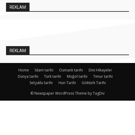
REKLAM
REKLAM
Home
İslam tarihi
Osmanlı tarihi
Dini Hikayeler
Dünya tarihi
Türk tarihi
Moğol tarihi
Timur tarihi
Selçuklu tarihi
Hun Tarihi
Göktürk Tarihi
© Newspaper WordPress Theme by TagDiv