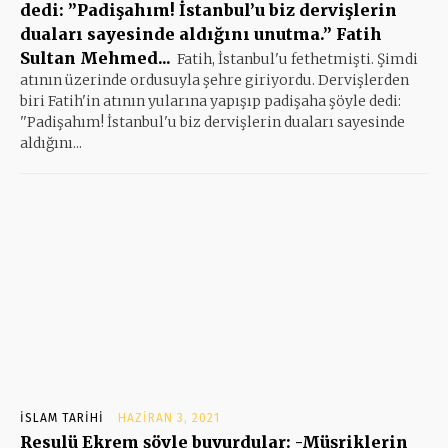
dedi: ”Padişahım! İstanbul’u biz dervişlerin
duaları sayesinde aldığını unutma.” Fatih
Sultan Mehmed...
Fatih, İstanbul'u fethetmişti. Şimdi
atının üzerinde ordusuyla şehre giriyordu. Dervişlerden
biri Fatih'in atının yularına yapışıp padişaha şöyle dedi:
''Padişahım! İstanbul'u biz dervişlerin duaları sayesinde
aldığını...
İSLAM TARIHI
HAZIRAN 3, 2021
Resulü Ekrem şöyle buyurdular: -Müşriklerin