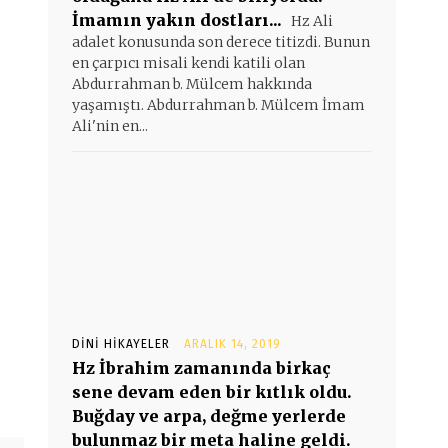
İmamın yakın dostları...
Hz Ali
adalet konusunda son derece titizdi. Bunun
en çarpıcı misali kendi katili olan
Abdurrahman b. Mülcem hakkında
yaşamıştı. Abdurrahman b. Mülcem İmam
Ali'nin en...
DINI HIKAYELER
ARALIK 14, 2019
Hz İbrahim zamanında birkaç
sene devam eden bir kıtlık oldu.
Buğday ve arpa, değme yerlerde
bulunmaz bir meta haline geldi.