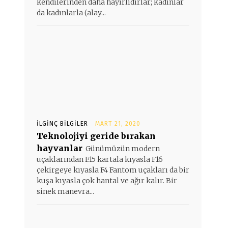
kendilerinden daha hayırlıdırlar; kadınlar
da kadınlarla (alay...
İLGINÇ BILGILER
MART 21, 2020
Teknolojiyi geride bırakan
hayvanlar
Günümüzün modern
uçaklarından F.15 kartala kıyasla F16
çekirgeye kıyasla F4 Fantom uçakları da bir
kuşa kıyasla çok hantal ve ağır kalır. Bir
sinek manevra...