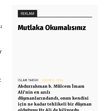
REKLAM
ı
Mutlaka Okumalısınız
r
:
İSLAM TARIHI
KASIM 5, 2024
Abdurrahman b. Mülcem İmam
Ali’nin en azılı
düşmanlarındandı, onun kendisi
için ne kadar tehlikeli bir düşman
olduğunu Hz Ali de biliyordu.