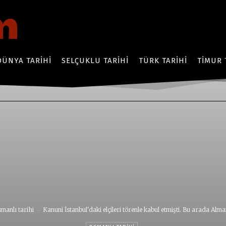
DÜNYA TARIHI
SELÇUKLU TARIHI
TÜRK TARIHI
TIMUR 
manlı tarihi
Kanuni İstanbul'daki elçileri törenle kabul etmişti. Bu arada Alman