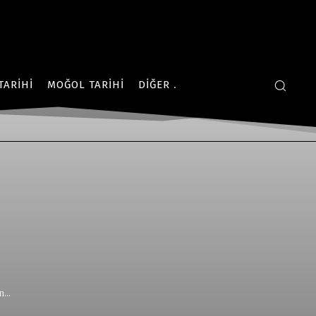
TARIHI
MOĞOL TARIHI
DIĞER
...