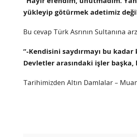
”Hayır efendim, unutmadım. Yanl
yükleyip götürmek adetimiz değil
Bu cevap Türk Asrının Sultanına arz e
”-Kendisini saydırmayı bu kadar 
Devletler arasındaki işler başka, 
Tarihimizden Altın Damlalar – Mu