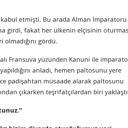
le kabul etmişti. Bu arada Alman İmparatoru
a girdi, fakat her ülkenin elçisinin oturmas
eri olmadığını gördü.
Kralı Fransuva yüzünden Kanuni ile imparato
n yapıldığını anladı, hemen paltosunu yere
ince padişahtan müsaade alarak paltosunu
ından çıkarken teşrifatçılardan biri yaklaştı
tunuz.”