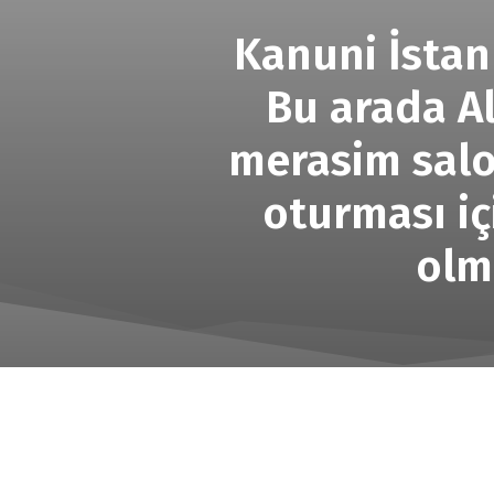
Kanuni İstanb
Bu arada Al
merasim salon
oturması iç
olm