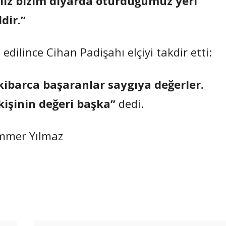
ız bizim diyarda oturduğumuz yeri
dir.”
dilince Cihan Padişahı elçiyi takdir etti:
kibarca başaranlar saygıya değerler.
kişinin değeri başka”
dedi.
ammer Yılmaz
Paylaş