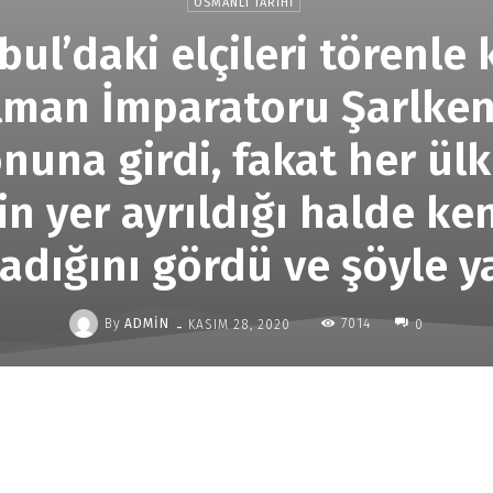
OSMANLI TARIHI
ul’daki elçileri törenle 
man İmparatoru Şarlken’
una girdi, fakat her ülk
in yer ayrıldığı halde ken
adığını gördü ve şöyle ya
-
By
ADMIN
7014
KASIM 28, 2020
0
Paylaş