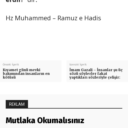
Hz Muhammed – Ramuz e Hadis
Önceki İçerik
Sonraki İçerik
Kıyamet günü mevki
İmam Gazali – İnsanlar şu üç
bakımından insanların en
sözü söylerler fakat
kötüsü
yaptıkları sözleriyle çelişir:
REKLAM
Mutlaka Okumalısınız