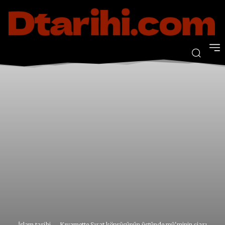
İslam tarihi
Kıyamette Sırat köprüsünün üstünde mü'minin şiarı