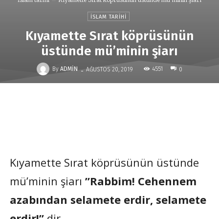
İSLAM TARIHI
Kıyamette Sırat köprüsünün
üstünde mü’minin şiarı
-
By
ADMIN
4551
AĞUSTOS 20, 2019
0
Kıyamette Sırat köprüsünün üstünde
mü’minin şiarı
”Rabbim! Cehennem
azabından selamete erdir, selamete
erdir!”
dir.