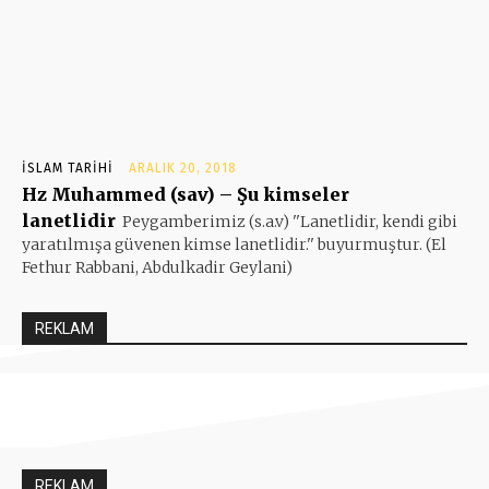
İSLAM TARIHI
ARALIK 20, 2018
Hz Muhammed (sav) – Şu kimseler
lanetlidir
Peygamberimiz (s.a.v) ''Lanetlidir, kendi gibi
yaratılmışa güvenen kimse lanetlidir.'' buyurmuştur. (El
Fethur Rabbani, Abdulkadir Geylani)
REKLAM
REKLAM