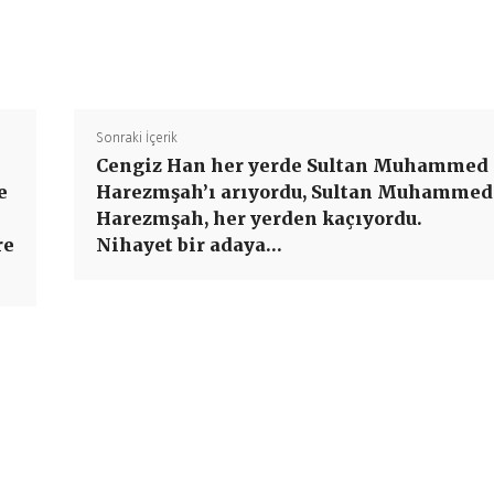
Paylaş
Sonraki İçerik
Cengiz Han her yerde Sultan Muhammed
e
Harezmşah’ı arıyordu, Sultan Muhammed
Harezmşah, her yerden kaçıyordu.
re
Nihayet bir adaya…