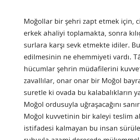
Moğollar bir şehri zapt etmek için, c
erkek ahaliyi toplamakta, sonra kılı
surlara karşı sevk etmekte idiler. B
edilmesinin ne ehemmiyeti vardı. T
hücumlar şehrin müdafilerini kuvv
zavallılar, onar onar bir Moğol bayra
suretle ki ovada bu kalabalıkların y
Moğol ordusuyla uğraşacağını sanırdı
Moğol kuvvetinin bir kaleyi teslim a
istifadesi kalmayan bu insan sürüler
ruhuyla azami derecede mükemmelleş