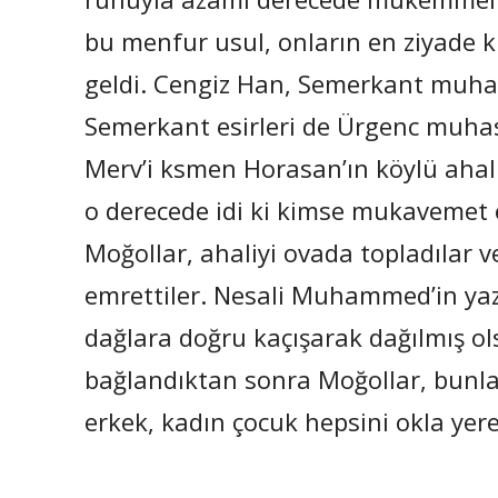
bu menfur usul, onların en ziyade kul
geldi. Cengiz Han, Semerkant muhasa
Semerkant esirleri de Ürgenc muhas
Merv’i ksmen Horasan’ın köylü ahalis
o derecede idi ki kimse mukavemet
Moğollar, ahaliyi ovada topladılar v
emrettiler. Nesali Muhammed’in yazdı
dağlara doğru kaçışarak dağılmış olsa
bağlandıktan sonra Moğollar, bunlar
erkek, kadın çocuk hepsini okla yere 