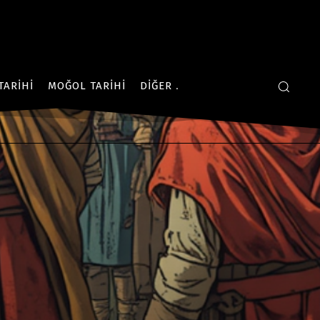
TARIHI
MOĞOL TARIHI
DIĞER