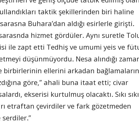
landıkları taktik şekillerinden biri haline
rasna Buhara’dan aldığı esirlerle girişti.
arasnda hizmet gördüler. Aynı suretle Tol
i ile zapt etti Tedhiş ve umumi yeis ve füt
 etmeyi düşünmüyordu. Nesa alındığı zama
e birbirlerinin ellerini arkadan bağlamaların
ğına göre,” ahali buna itaat etti; civar
lardı, ekserisi kurtulmuş olacaktı. Sıkı sıkı
ı etraftan çevirdiler ve fark gözetmeden
serdiler.”