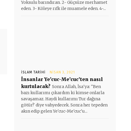
Yoksulu barındıran. 2- Güçsüze merhamet
eden. 3- Köleye rıfk ile muamele eden. 4-...
İSLAM TARIHI
NISAN 3, 2021
İnsanlar Ye’cuc-Me’cuc’ten nasıl
kurtulacak?
Sonra Allah, İsa'ya: ''Ben
bazı kullarımı çıkardım ki kimse onlarla
savaşamaz. Haydi kullarımı Tur dağına
götür!' diye vahyedecek. Sonra her tepeden
akın edip gelen Ye'cuc-Me'cuc'u...