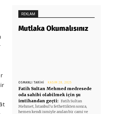
REKLAM
Mutlaka Okumalısınız
m
r
ir
OSMANLI TARIHI
KASIM 28, 2025
ir
Fatih Sultan Mehmed medresede
oda sahibi olabilmek için şu
imtihandan geçti:
Fatih Sultan
ât
Mehmet, İstanbul'u fethettikten sonra,
hemen kendi ismiyle anılan bir cami ve
n