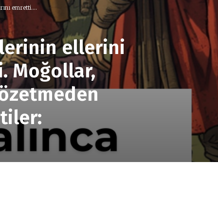
ını emretti....
erinin ellerini
. Moğollar,
 gözetmeden
iler: