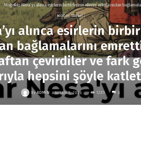
Moğollar Nesa'yı alınca esirlerin birbirlerinin ellerini arkalarından bağlamalar
MOĞOL TARIHI
yı alınca esirlerin birbirl
an bağlamalarını emretti
raftan çevirdiler ve fark
rıyla hepsini şöyle katlett
-
By
ADMIN
1285
NISAN 5, 2026
0
Paylaş