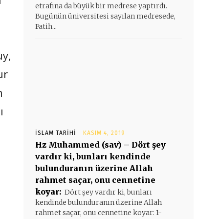
etrafına da büyük bir medrese yaptırdı.
Bugünün üniversitesi sayılan medresede,
Fatih...
uy,
ur
n
ı
İSLAM TARIHI
KASIM 4, 2019
Hz Muhammed (sav) – Dört şey
vardır ki, bunları kendinde
bulunduranın üzerine Allah
rahmet saçar, onu cennetine
koyar:
Dört şey vardır ki, bunları
kendinde bulunduranın üzerine Allah
rahmet saçar, onu cennetine koyar: 1-