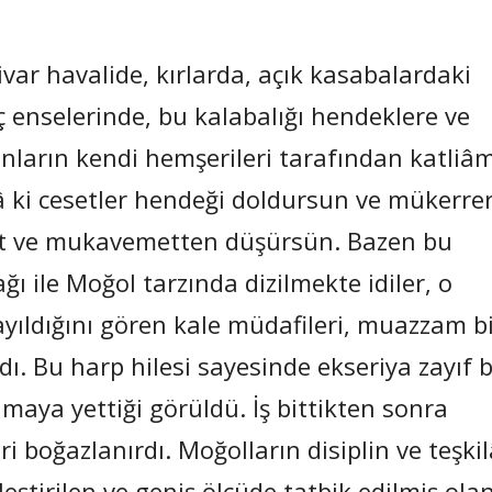
ivar havalide, kırlarda, açık kasabalardaki
ç enselerinde, bu kalabalığı hendeklere ve
unların kendi hemşerileri tarafından katliâ
â ki cesetler hendeği doldursun ve mükerre
et ve mukavemetten düşürsün. Bazen bu
ğı ile Moğol tarzında dizilmekte idiler, o
ayıldığını gören kale müdafileri, muazzam b
. Bu harp hilesi sayesinde ekseriya zayıf b
lmaya yettiği görüldü. İş bittikten sonra
i boğazlanırdı. Moğolların disiplin ve teşkil
tirilen ve geniş ölçüde tatbik edilmiş ola