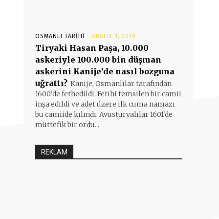
OSMANLI TARIHI
ARALIK 1, 2019
Tiryaki Hasan Paşa, 10.000
askeriyle 100.000 bin düşman
askerini Kanije’de nasıl bozguna
uğrattı?
Kanije, Osmanlılar tarafından
1600'de fethedildi. Fetihi temsilen bir camii
inşa edildi ve adet üzere ilk cuma namazı
bu camiide kılındı. Avusturyalılar 1601'de
müttefik bir ordu...
REKLAM