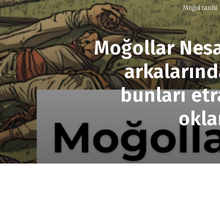
Moğol tarihi
Moğollar Nesa’
arkalarınd
bunları et
okla