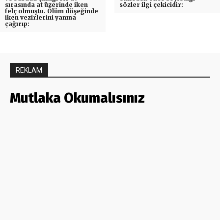
sırasında at üzerinde iken
sözler ilgi çekicidir:
felç olmuştu. Ölüm döşeğinde
iken vezirlerini yanına
çağırıp:
REKLAM
Mutlaka Okumalısınız