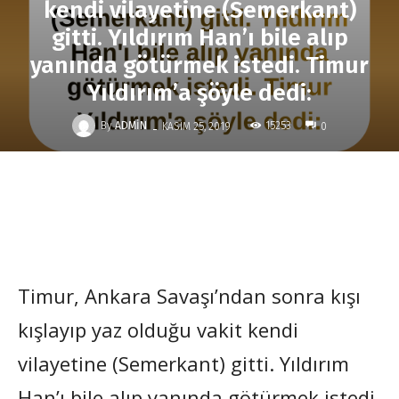
kendi vilayetine (Semerkant)
gitti. Yıldırım Han’ı bile alıp
yanında götürmek istedi. Timur
Yıldırım’a şöyle dedi:
-
By
ADMIN
15253
KASIM 25, 2019
0
Timur, Ankara Savaşı’ndan sonra kışı
kışlayıp yaz olduğu vakit kendi
vilayetine (Semerkant) gitti. Yıldırım
Han’ı bile alıp yanında götürmek istedi.