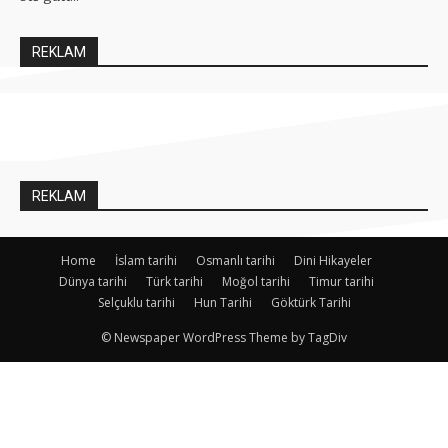
REKLAM
REKLAM
Home
İslam tarihi
Osmanlı tarihi
Dini Hikayeler
Dünya tarihi
Türk tarihi
Moğol tarihi
Timur tarihi
Selçuklu tarihi
Hun Tarihi
Göktürk Tarihi
© Newspaper WordPress Theme by TagDiv