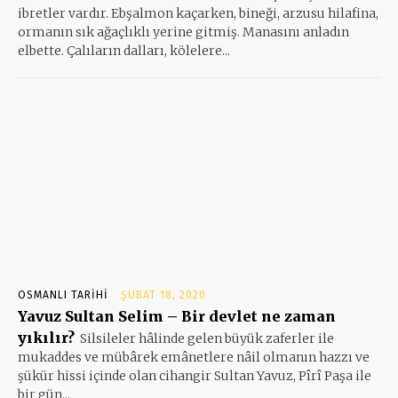
ibretler vardır. Ebşalmon kaçarken, bineği, arzusu hilafina,
ormanın sık ağaçlıklı yerine gitmiş. Manasını anladın
elbette. Çalıların dalları, kölelere...
OSMANLI TARIHI
ŞUBAT 18, 2020
Yavuz Sultan Selim – Bir devlet ne zaman
yıkılır?
Silsileler hâlinde gelen büyük zaferler ile
mukaddes ve mübârek emâ­net­le­re nâil olmanın hazzı ve
şükür hissi içinde olan cihangir Sultan Ya­vuz, Pîrî Paşa ile
bir gün...