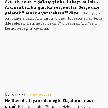
Avcı ile serçe – Şa’bi şöyle bir hikaye anlatır:
Avcının biri bir gün bir serçe avlar. Serçe dile
gelerek ”Beni ne yapıcaksın?” diye...
Şa'bi şöyle
bir hikaye anlatır: Avcının biri bir gün bir serçe avlar. Serçe
dile gelerek ''Beni ne yapıcaksın?'' diye sorar. Avcı ''Seni
kesip yiyeceğim'' cevabını...
İSLAM TARIHI
KASIM 29, 2024
Hz Davud’a isyan eden oğlu Ebşalmon nasıl
öldü?
Haberci anlattı: ''Bunda da bizler için büyük