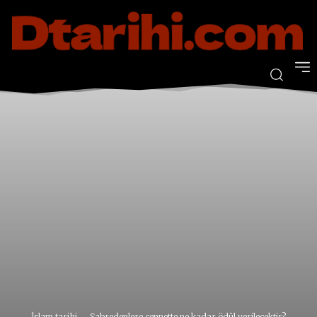
İslam tarihi
Sabredenlere cennette ne kadar ödül verilecektir?