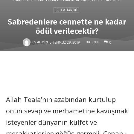
İSLAM TARIHI
Sabredenlere cennette ne kadar
ödül verilecektir?
-
By
ADMIN
3200
TEMMUZ 29, 2019
0
Allah Teala’nın azabından kurtulup
onun sevap ve merhametine kavuşmak
isteyenler dünyanın külfet ve
meşakkatlerine göğüs germeli, Cenab-ı