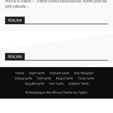
Mercü'd-Dâbık — Dâbık Ovası) karşılaştılar. Haleb şehrine
pek yakındı....
REKLAM
REKLAM
Home
İslam tarihi
Osmanlı tarihi
Dini Hikayeler
Dünya tarihi
Türk tarihi
Moğol tarihi
Timur tarihi
Selçuklu tarihi
Hun Tarihi
Göktürk Tarihi
© Newspaper WordPress Theme by TagDiv