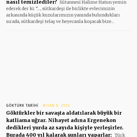
nasıl temizlediler?
Sütannesi Halime Hatun yemin
ederek der ki: “…, sütkardeşi ile birlikte evlerimizin
arkasında küçük kuzularımızın yanında bulundukları
sırada, sütkardeşi telaş ve heyecanla koşarak bize...
GÖKTÜRK TARIHI
NISAN 8, 2026
Göktürkler bir savaşta aldatılarak büyük bir
katliama uğrar. Nihayet adına Ergenekon
dedikleri yurda az sayıda kişiyle yerleşirler.
Burada 400 yıl kalarak şunları yaparlar:
Türk