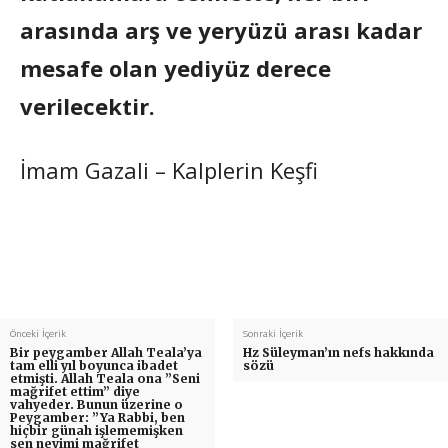
arasında arş ve yeryüzü arası kadar
mesafe olan yediyüz derece
verilecektir.
İmam Gazali – Kalplerin Keşfi
Önceki İçerik
Sonraki İçerik
Bir peygamber Allah Teala’ya
Hz Süleyman’ın nefs hakkında
tam elli yıl boyunca ibadet
sözü
etmişti. Allah Teala ona ”Seni
mağrifet ettim” diye
vahyeder. Bunun üzerine o
Peygamber: ”Ya Rabbi, ben
hiçbir günah işlememişken
sen neyimi mağrifet