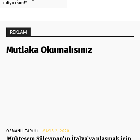
ediyorsun!”
REKLAM
Mutlaka Okumalısınız
OSMANLI TARIHI
MAYIS 2, 2020
Muhteşem Süleyman’ın İtalya’ya ulaşmak için