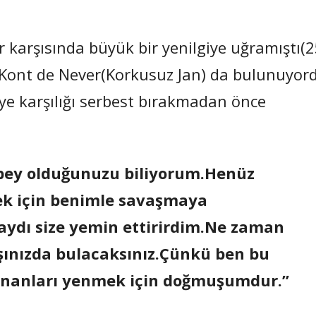
r karşısında büyük bir yenilgiye uğramıştı(
z,Kont de Never(Korkusuz Jan) da bulunuyor
idye karşılığı serbest bırakmadan önce
bey olduğunuzu biliyorum.Henüz
mek için benimle savaşmaya
aydı size yemin ettirirdim.Ne zaman
rşınızda bulacaksınız.Çünkü ben bu
unanları yenmek için doğmuşumdur.”