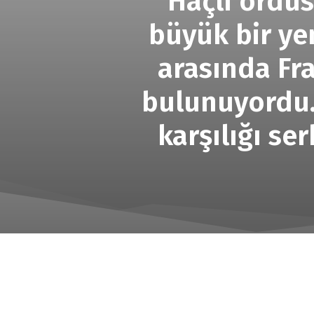
Haçlı ordus
büyük bir yen
arasında Fr
bulunuyordu. 
karşılığı s