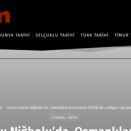
DÜNYA TARIHI
SELÇUKLU TARIHI
TÜRK TARIHI
TIMUR 
hi
Haçlı ordusu Niğbolu‘da, Osmanlılar karşısında büyük bir yenilgiye uğramış
OSMANLI TARIHI