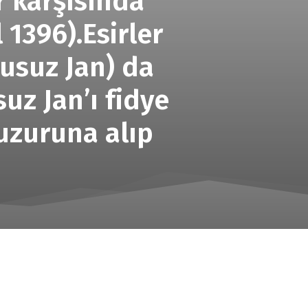
r karşısında
 1396).Esirler
usuz Jan) da
uz Jan’ı fidye
uzuruna alıp