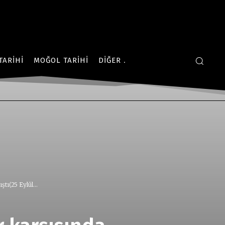
TARIHI
MOĞOL TARIHI
DIĞER
tı(25 Eylül...