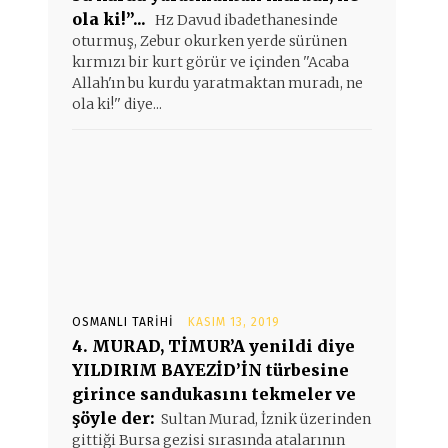
ola ki!”...
Hz Davud ibadethanesinde
oturmuş, Zebur okurken yerde sürünen
kırmızı bir kurt görür ve içinden ''Acaba
Allah'ın bu kurdu yaratmaktan muradı, ne
ola ki!'' diye...
OSMANLI TARIHI
KASIM 13, 2019
4. MURAD, TİMUR’A yenildi diye
YILDIRIM BAYEZİD’İN türbesine
girince sandukasını tekmeler ve
şöyle der:
Sultan Murad, İznik üzerinden
gittiği Bursa gezisi sırasında atalarının