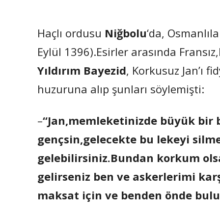
Haçlı ordusu
Niğbolu
‘da, Osmanlıla
Eylül 1396).Esirler arasında Fransı
Yıldırım Bayezid
, Korkusuz Jan’ı f
huzuruna alıp şunları söylemişti:
–
“Jan,memleketinizde büyük bir 
gençsin,gelecekte bu lekeyi sil
gelebilirsiniz.Bundan korkum ols
gelirseniz ben ve askerlerimi ka
maksat için ve benden önde bul