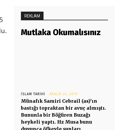
REKLAM
25
du.
Mutlaka Okumalısınız
İSLAM TARIHI
ARALIK 24, 2019
Münafık Samiri Cebrail (as)’ın
bastığı topraktan bir avuç almıştı.
Bununla bir Böğüren Buzağı
heykeli yaptı. Hz Musa bunu
duyunca öfkeyle şunları