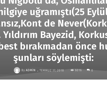
u Niğbolu‘da, Osmanlıla
ilgiye uğramıştı(25 Eylül
ansız,Kont de Never(Kork
Yıldırım Bayezid, Korkus
erbest bırakmadan önce h
şunları söylemişti:
-
By
ADMIN
6016
TEMMUZ 17, 2018
0
Paylaş