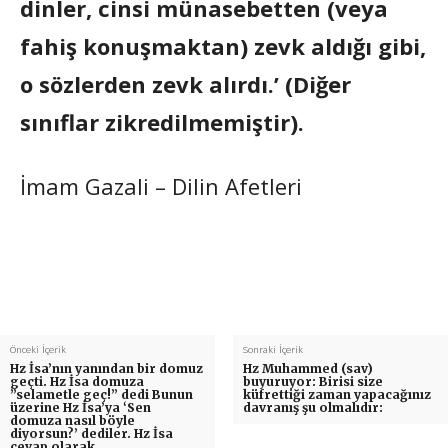
dinler, cinsi münasebetten (veya
fahiş konuşmaktan) zevk aldığı gibi,
o sözlerden zevk alırdı.’ (Diğer
sınıflar zikredilmemiştir).
İmam Gazali – Dilin Afetleri
Önceki İçerik
Sonraki İçerik
Hz İsa’nın yanından bir domuz
Hz Muhammed (sav)
geçti. Hz İsa domuza
buyuruyor: Birisi size
”selametle geç!” dedi Bunun
küfrettiği zaman yapacağınız
üzerine Hz İsa’ya ‘Sen
davranış şu olmalıdır:
domuza nasıl böyle
diyorsun?’ dediler. Hz İsa
cevap olarak…