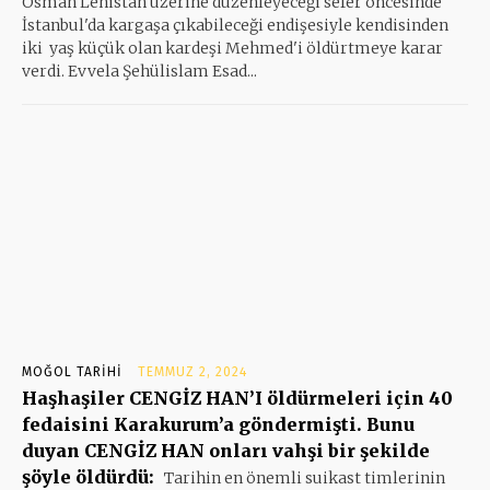
Osman Lehistan üzerine düzenleyeceği sefer öncesinde
İstanbul'da kargaşa çıkabileceği endişesiyle kendisinden
iki yaş küçük olan kardeşi Mehmed'i öldürtmeye karar
verdi. Evvela Şehülislam Esad...
MOĞOL TARIHI
TEMMUZ 2, 2024
Haşhaşiler CENGİZ HAN’I öldürmeleri için 40
fedaisini Karakurum’a göndermişti. Bunu
duyan CENGİZ HAN onları vahşi bir şekilde
şöyle öldürdü:
Tarihin en önemli suikast timlerinin