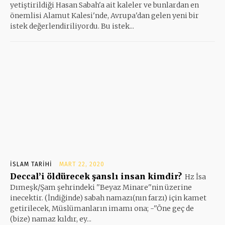
yetiştirildiği Hasan Sabah'a ait kaleler ve bunlardan en
önemlisi Alamut Kalesi'nde, Avrupa'dan gelen yeni bir
istek değerlendiriliyordu. Bu istek...
İSLAM TARIHI
MART 22, 2020
Deccal’i öldürecek şanslı insan kimdir?
Hz İsa
Dımeşk/Şam şehrindeki ''Beyaz Minare''nin üzerine
inecektir. (İndiğinde) sabah namazı(nın farzı) için kamet
getirilecek, Müslümanların imamı ona; -''Öne geç de
(bize) namaz kıldır, ey...