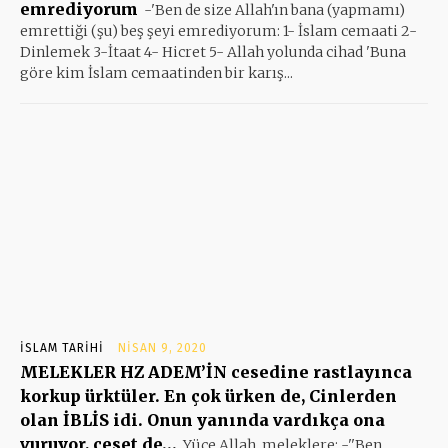
emrediyorum
-'Ben de size Allah'ın bana (yapmamı)
emrettiği (şu) beş şeyi emrediyorum: 1- İslam cemaati 2-
Dinlemek 3-İtaat 4- Hicret 5- Allah yolunda cihad 'Buna
göre kim İslam cemaatinden bir karış...
İSLAM TARIHI
NISAN 9, 2020
MELEKLER HZ ADEM’İN cesedine rastlayınca
korkup ürktüler. En çok ürken de, Cinlerden
olan İBLİS idi. Onun yanında vardıkça ona
vuruyor, ceset de…
Yüce Allah, meleklere: -''Ben