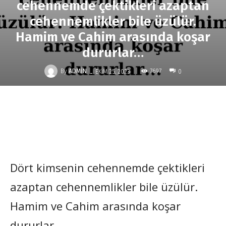
cehennemde çektikleri azaptan
cehennemlikler bile üzülür.
Hamim ve Cahim arasında koşar
dururlar…
-
By
ADMIN
7697
EKIM 25, 2023
0
Dört kimsenin cehennemde çektikleri
azaptan cehennemlikler bile üzülür.
Hamim ve Cahim arasında koşar
dururlar.