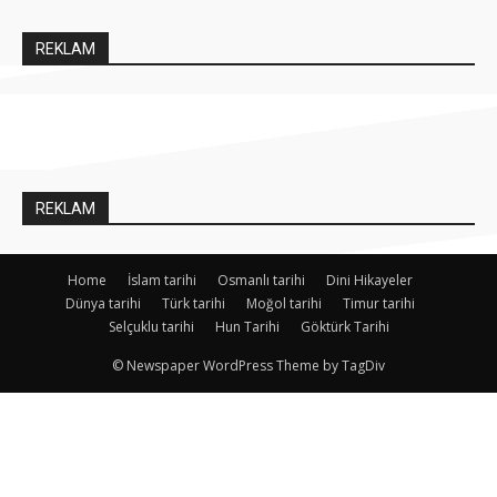
REKLAM
REKLAM
Home
İslam tarihi
Osmanlı tarihi
Dini Hikayeler
Dünya tarihi
Türk tarihi
Moğol tarihi
Timur tarihi
Selçuklu tarihi
Hun Tarihi
Göktürk Tarihi
© Newspaper WordPress Theme by TagDiv