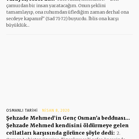
çamurdan bir insan yaratacağım. Onun şeklini
tamamlayıp, ona ruhumdan üflediğim zaman derhal ona
secdeye kapanın!'' (Sad 71-72) buyurdu. İblis ona karşı
büyüklük...
OSMANLI TARIHI
NISAN 8, 2020
Şehzade Mehmed’in Genç Osman’a bedduası…
Şehzade Mehmed kendisini öldürmeye gelen
cellatları karşısında görünce şöyle dedi:
2.