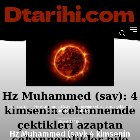
İslam tarihi
Hz Muhammed (sav): 4 kimsenin cehennemde çektikleri
azaptan cehennemlikler...
İSLAM TARIHI
Hz Muhammed (sav): 4 kimsenin