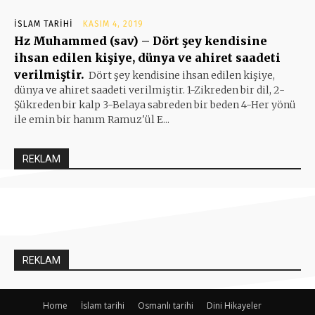
İSLAM TARIHI
KASIM 4, 2019
Hz Muhammed (sav) – Dört şey kendisine
ihsan edilen kişiye, dünya ve ahiret saadeti
verilmiştir.
Dört şey kendisine ihsan edilen kişiye,
dünya ve ahiret saadeti verilmiştir. 1-Zikreden bir dil, 2-
Şükreden bir kalp 3-Belaya sabreden bir beden 4-Her yönü
ile emin bir hanım Ramuz'ül E...
REKLAM
REKLAM
Home
İslam tarihi
Osmanlı tarihi
Dini Hikayeler