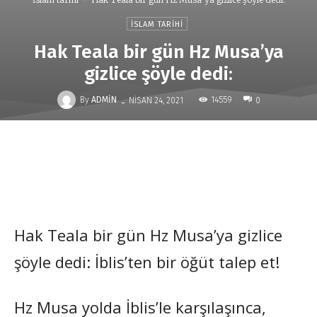
İSLAM TARIHI
Hak Teala bir gün Hz Musa’ya
gizlice şöyle dedi:
-
By
ADMIN
14559
NISAN 24, 2021
0
Hak Teala bir gün Hz Musa’ya gizlice
şöyle dedi: İblis’ten bir öğüt talep et!
Hz Musa yolda İblis’le karşılaşınca,