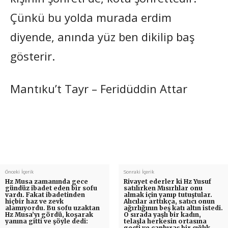
Çünkü bu yolda murada erdim
diyende, anında yüz ben dikilip baş
gösterir.
Mantıku’t Tayr – Feridüddin Attar
Önceki İçerik
Sonraki İçerik
Hz Musa zamanında gece
Rivayet ederler ki Hz Yusuf
gündüz ibadet eden bir sofu
satılırken Mısırlılar onu
vardı. Fakat ibadetinden
almak için yanıp tutuştular.
hiçbir haz ve zevk
Alıcılar arttıkça, satıcı onun
alamıyordu. Bu sofu uzaktan
ağırlığının beş katı altın istedi.
Hz Musa’yı gördü, koşarak
O sırada yaşlı bir kadın,
yanına gitti ve şöyle dedi:
telaşla herkesin ortasına
geçti ve canhıraş bir çığlık