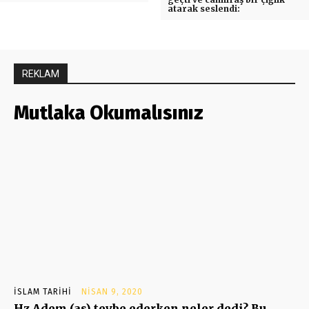
atarak seslendi:
REKLAM
Mutlaka Okumalısınız
İSLAM TARIHI
NISAN 9, 2020
Hz Adem (as) tevbe ederken neler dedi? Bu