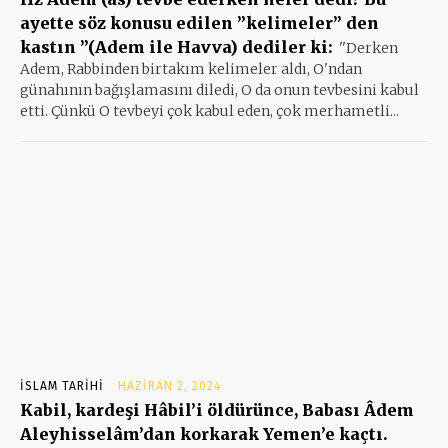
ayette söz konusu edilen ”kelimeler” den
kastın ”(Adem ile Havva) dediler ki:
''Derken
Adem, Rabbinden birtakım kelimeler aldı, O'ndan
günahının bağışlamasını diledi, O da onun tevbesini kabul
etti. Çünkü O tevbeyi çok kabul eden, çok merhametli...
İSLAM TARIHI
HAZIRAN 2, 2024
Kabil, kardeşi Hâbil’i öldürünce, Babası Âdem
Aleyhisselâm’dan korkarak Yemen’e kaçtı.