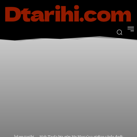
İslam tarihi
Hak Teala bir gün Hz Musa'ya gizlice şöyle dedi: