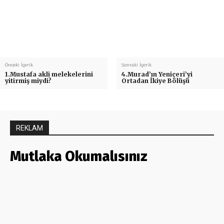
Önceki İçerik
Sonraki İçerik
1.Mustafa akli melekelerini
4.Murad’ın Yeniçeri’yi
yitirmiş miydi?
Ortadan İkiye Bölüşü
REKLAM
Mutlaka Okumalısınız