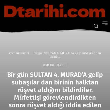
Osmanlı tarihi
Bir gün SULTAN 4. MURAD'A gelip subaşılar dan
birinin...
OSMANLI TARIHI
Bir gün SULTAN 4. MURAD’A gelip
subaşılar dan birinin halktan
rüşvet aldığını bildirdiler.
Müfettişi görevlendirdikten
sonra rüşvet aldığı iddia edilen