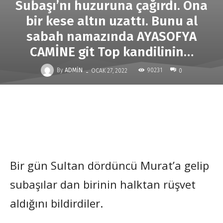
Subaşı’nı huzuruna çağırdı. Ona
bir kese altın uzattı. Bunu al
sabah namazında AYASOFYA
CAMİNE git Top kandilinin…
-
By
ADMIN
90231
OCAK 27, 2022
0
Bir gün Sultan dördüncü Murat’a gelip
subaşılar dan birinin halktan rüşvet
aldığını bildirdiler.