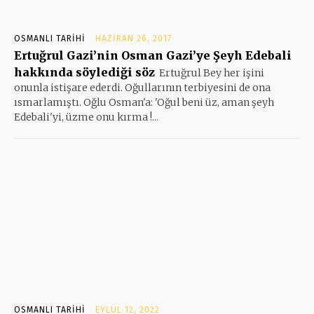
OSMANLI TARIHI
HAZIRAN 26, 2017
Ertuğrul Gazi’nin Osman Gazi’ye Şeyh Edebali
hakkında söylediği söz
Ertuğrul Bey her işini
onunla istişare ederdi. Oğullarının terbiyesini de ona
ısmarlamıştı. Oğlu Osman'a: 'Oğul beni üz, aman şeyh
Edebali'yi, üzme onu kırma !...
OSMANLI TARIHI
EYLÜL 12, 2022