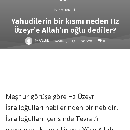
İSLAM TARIHI
Yahudilerin bir kısmı neden Hz
Üzeyr’e Allah’ın oğlu dediler?
-
By
ADMIN
4901
KASIM 2, 2019
0
Meşhur görüşe göre Hz Üzeyr,
İsrailoğulları nebilerinden bir nebidir.
İsrailoğulları içerisinde Tevrat’ı
ezberleyen kalmadığında Yüce Allah