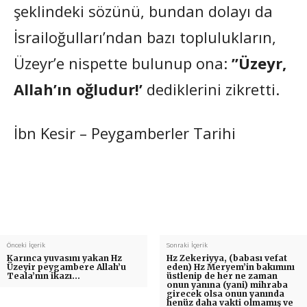
şeklindeki sözünü, bundan dolayı da
İsrailoğulları’ndan bazı toplulukların,
Üzeyr’e nispette bulunup ona:
”Üzeyr,
Allah’ın oğludur!’
dediklerini zikretti.
İbn Kesir – Peygamberler Tarihi
Önceki İçerik
Sonraki İçerik
Karınca yuvasını yakan Hz
Hz Zekeriyya, (babası vefat
Üzeyir peygambere Allah’u
eden) Hz Meryem’in bakımını
Teala’nın ikazı…
üstlenip de her ne zaman
onun yanına (yani) mihraba
girecek olsa onun yanında
henüz daha vakti olmamış ve