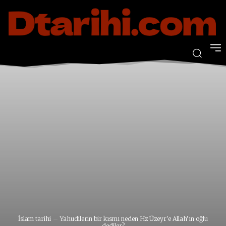
İslam tarihi
Yahudilerin bir kısmı neden Hz Üzeyr'e Allah'ın oğlu
dediler?