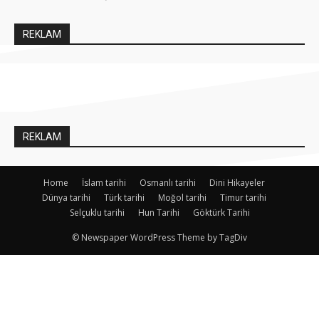
REKLAM
REKLAM
Home
İslam tarihi
Osmanlı tarihi
Dini Hikayeler
Dünya tarihi
Türk tarihi
Moğol tarihi
Timur tarihi
Selçuklu tarihi
Hun Tarihi
Göktürk Tarihi
© Newspaper WordPress Theme by TagDiv