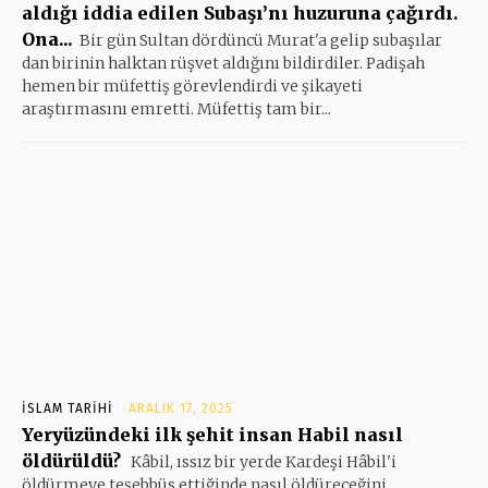
aldığı iddia edilen Subaşı’nı huzuruna çağırdı.
Ona...
Bir gün Sultan dördüncü Murat'a gelip subaşılar
dan birinin halktan rüşvet aldığını bildirdiler. Padişah
hemen bir müfettiş görevlendirdi ve şikayeti
araştırmasını emretti. Müfettiş tam bir...
İSLAM TARIHI
ARALIK 17, 2025
Yeryüzündeki ilk şehit insan Habil nasıl
öldürüldü?
Kâbil, ıssız bir yerde Kardeşi Hâbil'i
öldürmeye teşebbüs ettiğinde nasıl öldüreceğini