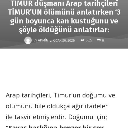
TİMUR düşmanı Arap tarihçileri
TİMUR’UN ölümünü anlatırken ‘3
gün boyunca kan kustuğunu ve
şöyle öldüğünü anlatırlar:
-
By
ADMIN
5522
OCAK 20, 2026
0
Arap tarihçileri, Timur’un doğumu ve
ölümünü bile oldukça ağır ifadeler
ile tasvir etmişlerdir. Doğumu için;
“Savaş başlığına benzer bir şey