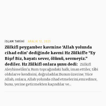
İSLAM TARIHI
ARALIK 12, 2025
Zülkifl peygamber kavmine ‘Allah yolunda
cihad edin’ dediğinde kavmi Hz Zülkifl’e “Ey
Bişr! Biz, hayatı sever, ölümü, sevmeyiz.”
dediler. Hz Zülkifl onlara şunu dedi:
Zülkifl
Aleyhisselâm'a; Rum toprağındaki halk, iman ettiler, tâbi
oldularve kendisini, doğruladılar.Bunun üzerine, Yüce
Allah, onlara, Allah yolunda cihad etmelerini,emredince,
bunu, yerine getirmekten kaçındılar ve...