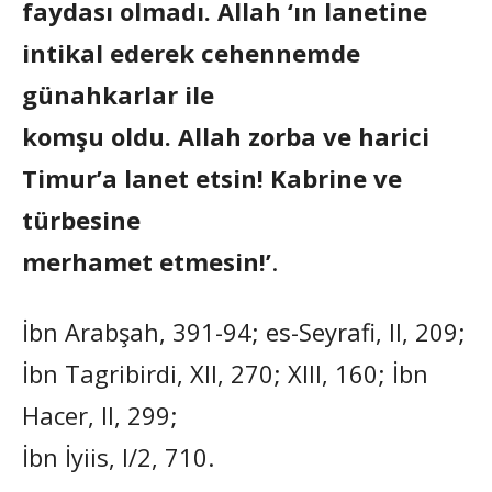
faydası olmadı. Allah ‘ın lanetine
intikal ederek cehennemde
günahkarlar ile
komşu oldu. Allah zorba ve harici
Timur’a lanet etsin! Kabrine ve
türbesine
merhamet etmesin!’
.
İbn Arabşah, 391-94; es-Seyrafi, Il, 209;
İbn Tagribirdi, XII, 270; XIII, 160; İbn
Hacer, Il, 299;
İbn İyiis, I/2, 710.