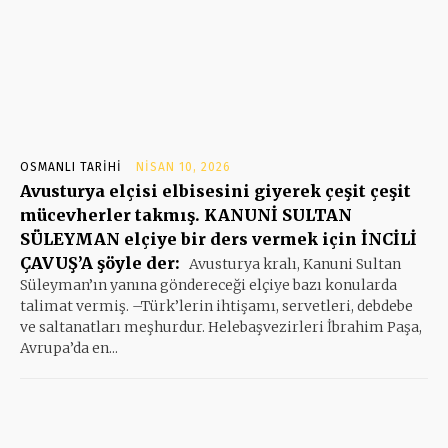
OSMANLI TARIHI
NISAN 10, 2026
Avusturya elçisi elbisesini giyerek çeşit çeşit
mücevherler takmış. KANUNİ SULTAN
SÜLEYMAN elçiye bir ders vermek için İNCİLİ
ÇAVUŞ’A şöyle der:
Avusturya kralı, Kanuni Sultan
Süleyman’ın yanına göndereceği elçiye bazı konularda
talimat vermiş. –Türk’lerin ihtişamı, servetleri, debdebe
ve saltanatları meşhurdur. Helebaşvezirleri İbrahim Paşa,
Avrupa’da en...