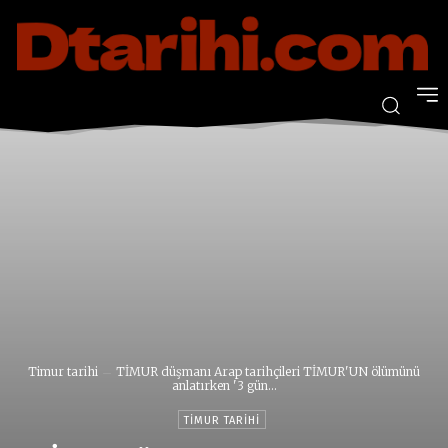
Timur tarihi
TİMUR düşmanı Arap tarihçileri TİMUR'UN ölümünü
anlatırken '3 gün...
TIMUR TARIHI