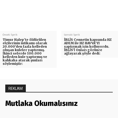
Önceki İçerik
Sonraki İçerik
Timur Halep’te öldürülen
İBLİS Cennetin kapısında HZ
elçilerinin intikamı olarak
ADEM ile HZ HAVVA’YI
20.000’den fazla kelleden
saptırmak için kolluyordu.
oluşan kuleler yaptırmış.
İBLİS’İ Onları görünce
İkinci seferde 100.000
ağlayarak şöyle dedi:
kelleden kule yaptırmış ve
kahkaha atarak şunları
söylemiştir:
REKLAM
Mutlaka Okumalısınız