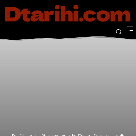
Dini Hikayeler
Bir sünneti terk eden Süfyan-ı Sevri'ye ne dendi?