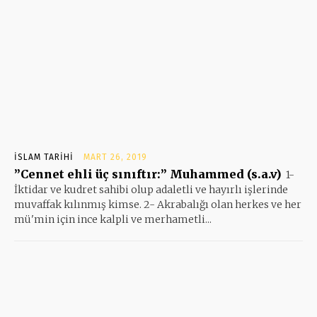
İSLAM TARIHI
MART 26, 2019
”Cennet ehli üç sınıftır:” Muhammed (s.a.v)
1-
İktidar ve kudret sahibi olup adaletli ve hayırlı işlerinde
muvaffak kılınmış kimse. 2- Akrabalığı olan herkes ve her
mü'min için ince kalpli ve merhametli...