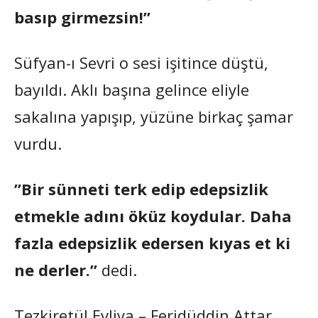
basıp girmezsin!”
Süfyan-ı Sevri o sesi işitince düştü,
bayıldı. Aklı başına gelince eliyle
sakalına yapışıp, yüzüne birkaç şamar
vurdu.
”Bir sünneti terk edip edepsizlik
etmekle adını öküz koydular. Daha
fazla edepsizlik edersen kıyas et ki
ne derler.”
dedi.
Tezkiretül Evliya – Feridüddin Attar