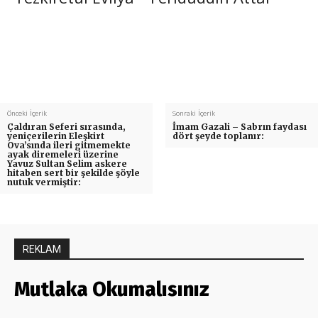
Önceki İçerik
Sonraki İçerik
Çaldıran Seferi sırasında,
İmam Gazali – Sabrın faydası
yeniçerilerin Eleşkirt
dört şeyde toplanır:
Ova’sında ileri gitmemekte
ayak diremeleri üzerine
Yavuz Sultan Selim askere
hitaben sert bir şekilde şöyle
nutuk vermiştir:
REKLAM
Mutlaka Okumalısınız