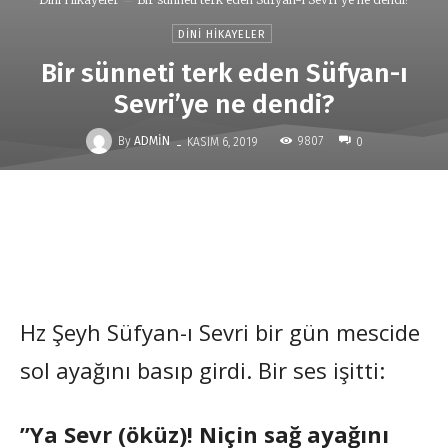
DINI HIKAYELER
Bir sünneti terk eden Süfyan-ı
Sevri’ye ne dendi?
-
By
ADMIN
9807
KASIM 6, 2019
0
Hz Şeyh Süfyan-ı Sevri bir gün mescide
sol ayağını basıp girdi. Bir ses işitti:
”Ya Sevr (öküz)! Niçin sağ ayağını