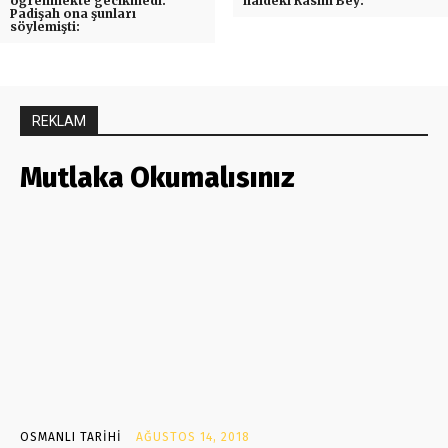
öğrenmekte gecikmedi.
haldeki Rasim Bey:
Padişah ona şunları
söylemişti:
REKLAM
Mutlaka Okumalısınız
OSMANLI TARIHI
AĞUSTOS 14, 2018