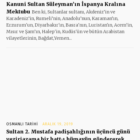
Kanuni Sultan Süleyman’ın İspanya Kralına
Mektubu
Ben ki, Sultanlar sultanı, Akdeniz’in ve
Karadeniz’in, Rumeli’nin, Anadolu’nun, Karaman’ın,
Erzurum'un, Diyarbakır'ın, Basra'nın, Luristan'ın, Acem’in,
Mısır ve Şam’ın, Halep'in, Kudüs'ün ve bütün Arabistan
vilayetlerinin, Bağdat,Yemen...
OSMANLI TARIHI
ARALIK 19, 2019
Sultan 2. Mustafa padişahlığının üçüncü günü
veziriazama bir hatt-ı hümayün göndererek