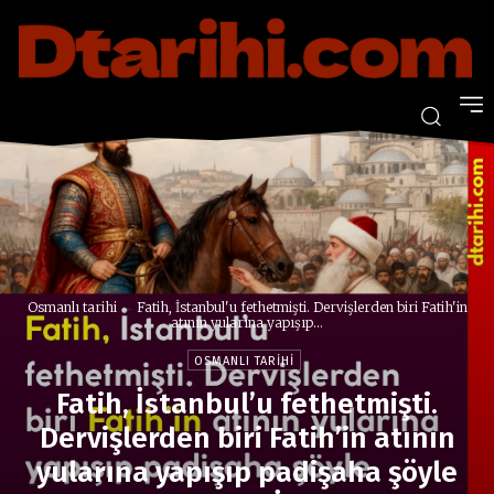
Osmanlı tarihi
Fatih, İstanbul'u fethetmişti. Dervişlerden biri Fatih'in
atının yularına yapışıp...
OSMANLI TARIHI
Fatih, İstanbul’u fethetmişti.
Dervişlerden biri Fatih’in atının
yularına yapışıp padişaha şöyle