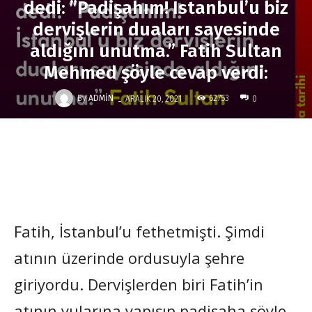
dedi: ”Padişahım! İstanbul’u biz
dervişlerin duaları sayesinde
aldığını unutma.” Fatih Sultan
Mehmed şöyle cevap verdi:
-
By
ADMIN
62753
ARALIK 20, 2021
0
Fatih, İstanbul’u fethetmişti. Şimdi
atının üzerinde ordusuyla şehre
giriyordu. Dervişlerden biri Fatih’in
atının yularına yapışıp padişaha şöyle