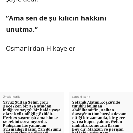
”Ama sen de şu kılıcın hakkını
unutma.”
Osmanlı’dan Hikayeler
Önceki İçerik
Sonraki İçerik
Yavuz Sultan Selim çölü
Selanik Alatini Köşkü’nde
geçerken bir ara atından
tutuklu bulunan
indiği ve saygılı bir halde yaya
Abdülhamit’in, Balkan
olarak yürüdüğü görüldü.
Savaşı’nın tüm hızıyla devam
Herkes şaşırmıştı ama kimse
ettiği bir zamanda, bir gece
sebebini soramıyordu.
yarısı kapısı çalınır. Gelen
Padişahın hiç yanından
muhafız komutanı Rasim
ayırmadığı Hasan Can durumu
Bey’dir. Mahzun ve perişan