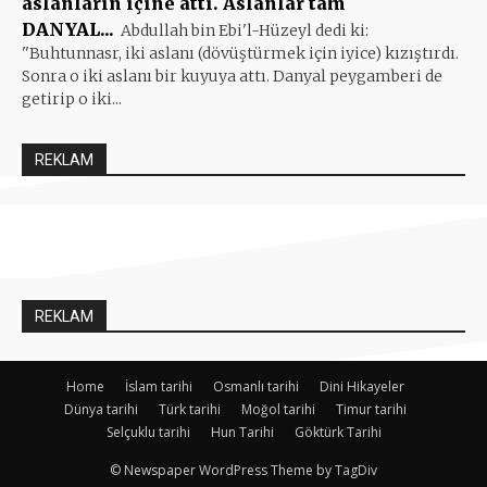
aslanların içine attı. Aslanlar tam
DANYAL...
Abdullah bin Ebi'l-Hüzeyl dedi ki:
''Buhtunnasr, iki aslanı (dövüştürmek için iyice) kızıştırdı.
Sonra o iki aslanı bir kuyuya attı. Danyal peygamberi de
getirip o iki...
REKLAM
REKLAM
Home
İslam tarihi
Osmanlı tarihi
Dini Hikayeler
Dünya tarihi
Türk tarihi
Moğol tarihi
Timur tarihi
Selçuklu tarihi
Hun Tarihi
Göktürk Tarihi
© Newspaper WordPress Theme by TagDiv